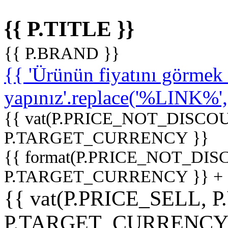
{{ P.TITLE }}
{{ P.BRAND }}
{{ 'Ürünün fiyatını görme
yapınız'.replace('%LINK%', '
{{ vat(P.PRICE_NOT_DISCOU
P.TARGET_CURRENCY }}
{{ format(P.PRICE_NOT_DI
P.TARGET_CURRENCY }} +
{{ vat(P.PRICE_SELL, P
P.TARGET_CURRENCY