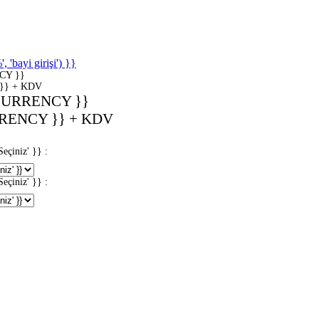
'bayi girişi') }}
CY }}
}} + KDV
CURRENCY }}
RENCY }} + KDV
iniz' }} :
iniz' }} :