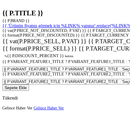
{{ P.TITLE }}
{{ P.BRAND }}
{{ 'Ürünün fiyatını görmek için %LINK% yapınız'.replace('%LINK%', 
{{ vat(P.PRICE_NOT_DISCOUNTED, P.VAT) }}
{{ P.TARGET_CURREN
{{ format(P.PRICE_NOT_DISCOUNTED) }}
{{ P.TARGET_CURRENCY 
{{ vat(P.PRICE_SELL, P.VAT) }}
{{ P.TARGET_
{{ format(P.PRICE_SELL) }}
{{ P.TARGET_CUR
{{ P.DISCOUNT_PERCENT }}
%
İndirim
{{ P.VARIANT_FEATURE1_TITLE ? P.VARIANT_FEATURE1_TITLE : 'Seç
{{ P.VARIANT_FEATURE2_TITLE ? P.VARIANT_FEATURE2_TITLE : 'Seç
Sepete Ekle
Tükendi
Gelince Haber Ver
Gelince Haber Ver