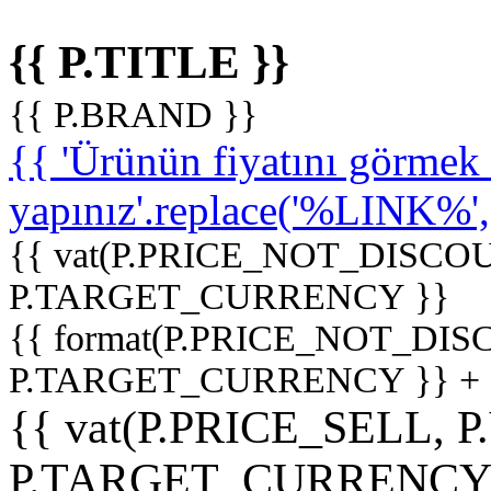
{{ P.TITLE }}
{{ P.BRAND }}
{{ 'Ürünün fiyatını görme
yapınız'.replace('%LINK%', '
{{ vat(P.PRICE_NOT_DISCOU
P.TARGET_CURRENCY }}
{{ format(P.PRICE_NOT_DI
P.TARGET_CURRENCY }} +
{{ vat(P.PRICE_SELL, P
P.TARGET_CURRENCY