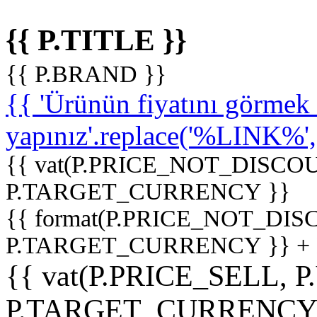
{{ P.TITLE }}
{{ P.BRAND }}
{{ 'Ürünün fiyatını görme
yapınız'.replace('%LINK%', '
{{ vat(P.PRICE_NOT_DISCOU
P.TARGET_CURRENCY }}
{{ format(P.PRICE_NOT_DI
P.TARGET_CURRENCY }} +
{{ vat(P.PRICE_SELL, P
P.TARGET_CURRENCY