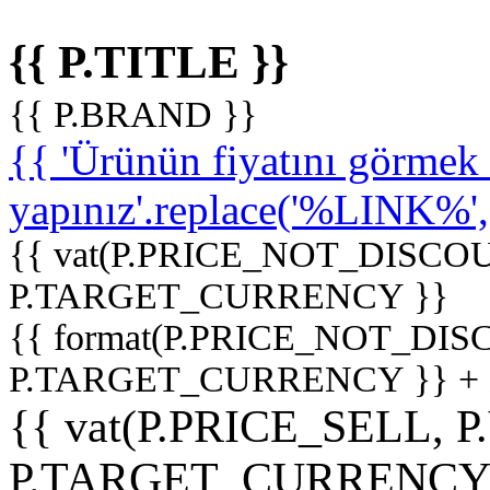
{{ P.TITLE }}
{{ P.BRAND }}
{{ 'Ürünün fiyatını görme
yapınız'.replace('%LINK%', '
{{ vat(P.PRICE_NOT_DISCOU
P.TARGET_CURRENCY }}
{{ format(P.PRICE_NOT_DI
P.TARGET_CURRENCY }} +
{{ vat(P.PRICE_SELL, P
P.TARGET_CURRENCY