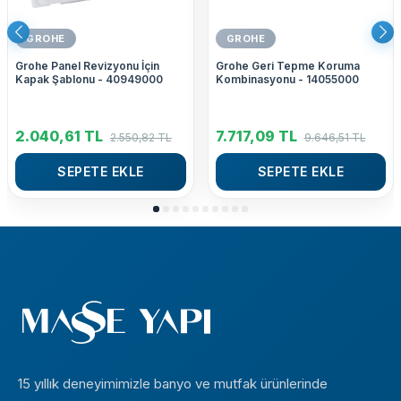
GROHE
GROHE
Grohe Panel Revizyonu İçin
Grohe Geri Tepme Koruma
Kapak Şablonu - 40949000
Kombinasyonu - 14055000
2.040,61
TL
7.717,09
TL
2.550,82
TL
9.646,51
TL
SEPETE EKLE
SEPETE EKLE
15 yıllık deneyimimizle banyo ve mutfak ürünlerinde