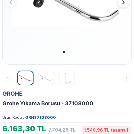
GROHE
Grohe Yıkama Borusu - 37108000
Ürün Kodu :
GRH37108000
6.163,30
TL
7.704,26
TL
1.540,96 TL
tasarruf