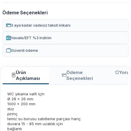
Ödeme Seçenekleri
3 aya kadar vadesiz taksit imkanı
Havale/EFT %3 indirim
Güvenli ödeme
Ürün
Ödeme
Yoru
Açıklaması
Seçenekleri
WC yıkama valfi için
Ø 28 x 26 mm
1000 x 200 mm
düz
pirinç
temiz su borusu sabitleme parçası hariç
duvara 15 - 85 mm uzaklık için
bağlantı