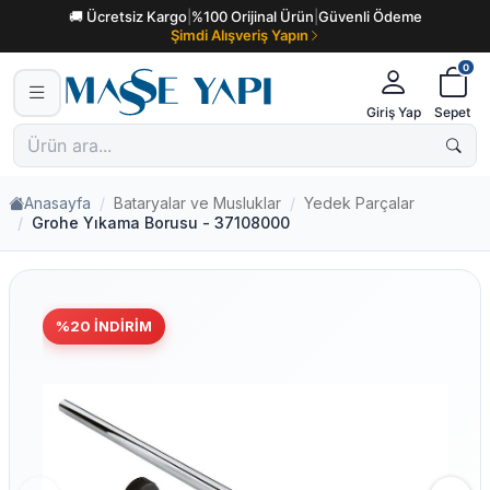
🚚 Ücretsiz Kargo
|
%100 Orijinal Ürün
|
Güvenli Ödeme
Şimdi Alışveriş Yapın
0
Giriş Yap
Sepet
Anasayfa
Bataryalar ve Musluklar
Yedek Parçalar
Grohe Yıkama Borusu - 37108000
%
20
İNDIRIM