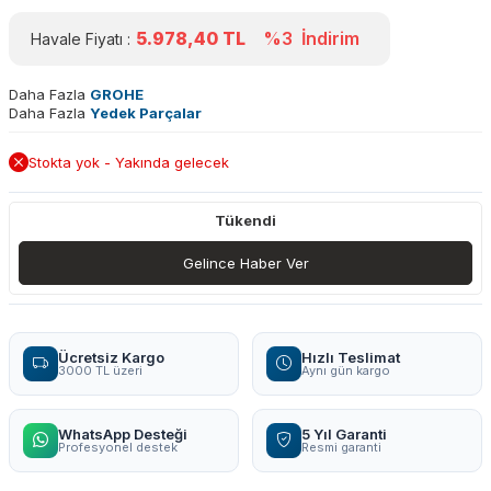
5.978,40
TL
%3
İndirim
Havale Fiyatı :
Daha Fazla
GROHE
Daha Fazla
Yedek Parçalar
Stokta yok - Yakında gelecek
Tükendi
Gelince Haber Ver
Ücretsiz Kargo
Hızlı Teslimat
3000 TL üzeri
Aynı gün kargo
WhatsApp Desteği
5 Yıl Garanti
Profesyonel destek
Resmi garanti