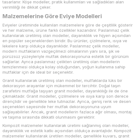
tasarlanır. Köşe modeller, pratik kullanımları ve sağladıkları alan
verimliliği ile dikkat çeker.
Malzemelerine Göre Eviye Modelleri
Eviyeler üretiminde kullanılan malzemelere göre de çeşitlilik gösterir
ve her malzeme, ürüne farklı özellikler kazandırır. Paslanmaz çelik
kullanılarak üretilmiş olan modeller, dayanıklılık ve hijyen açısından
en popüler seçeneklerden biridir. Bu ürünler, çizilmelere, ısıya ve
lekelere karşı oldukça dayanıklıdır. Paslanmaz çelik modeller,
modern mutfakların vazgeçilmezi olmalarının yanı sıra, şık ve
pürüzsüz yüzeyleriyle mutfak dekorasyonuna estetik bir görünüm
sağlarlar. Ayrıca paslanmaz çelikten üretilmiş olan modellerin
temizlenmesi oldukça kolay olduğundan, yoğun kullanıma sahip
mutfaklar için de ideal bir seçenektir.
Granit kullanılarak üretilmiş olan modeller, mutfaklarda lüks bir
dekorasyon arayanlar için mükemmel bir tercihtir. Doğal taşın
zarafetini mutfağa taşıyan granit modeller, dayanıklılığı ile de öne
çıkmaktadır. Granit modeller, çizilmelere ve ısıya karşı son derece
dirençlidir ve genellikle leke tutmazlar. Ayrıca, geniş renk ve desen
seçenekleri sayesinde her mutfak dekorasyonuna uyum
sağlayabilirler. Ancak, granit modellerin fazlaca ağır olması, montaj
ve taşıma sırasında dikkatli olunmasını gerektirir.
Kompozit malzemeler kullanılarak üretimi sağlanmış olan modeller,
dayanıklılık ve estetik katkı açısından oldukça avantajlıdır. Kompozit
malzemeler kullanılarak üretilen modeller, genellikle kuvars, granit