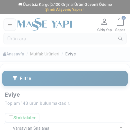
🚚 Ücretsiz Kargo
|
%100 Orijinal Ürün
|
Güvenli Ödeme
Şimdi Alışveriş Yapın
0
Giriş Yap
Sepet
Anasayfa
Mutfak Ürünleri
Eviye
Filtre
Eviye
Toplam
143
ürün bulunmaktadır.
Stoktakiler