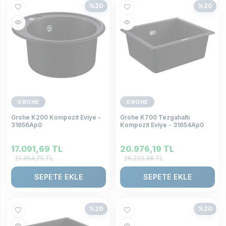
%
20
%
20
GROHE
GROHE
Grohe K200 Kompozit Eviye -
Grohe K700 Tezgahaltı
31656Ap0
Kompozit Eviye - 31654Ap0
17.091,69
TL
20.976,19
TL
21.364,75
TL
26.220,38
TL
SEPETE EKLE
SEPETE EKLE
%
20
%
20