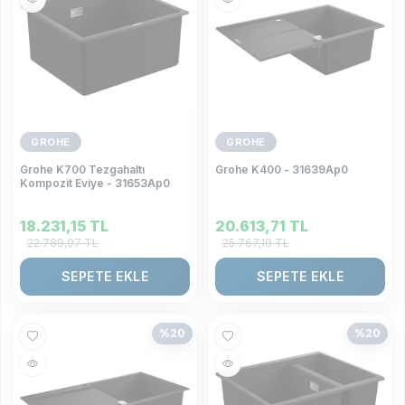
GROHE
GROHE
Grohe K700 Tezgahaltı
Grohe K400 - 31639Ap0
Kompozit Eviye - 31653Ap0
18.231,15
TL
20.613,71
TL
22.789,07
TL
25.767,19
TL
SEPETE EKLE
SEPETE EKLE
%
20
%
20