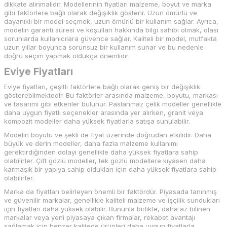
dikkate alınmalıdır. Modellerinin fiyatları malzeme, boyut ve marka
gibi faktörlere bağlı olarak değişiklik gösterir. Uzun ömürlü ve
dayanıklı bir model seçmek, uzun ömürlü bir kullanım sağlar. Ayrıca,
modelin garanti süresi ve koşulları hakkında bilgi sahibi olmak, olası
sorunlarda kullanıcılara güvence sağlar. Kaliteli bir model, mutfakta
uzun yıllar boyunca sorunsuz bir kullanım sunar ve bu nedenle
doğru seçim yapmak oldukça önemlidir.
Eviye Fiyatları
Eviye fiyatları, çeşitli faktörlere bağlı olarak geniş bir değişiklik
gösterebilmektedir. Bu faktörler arasında malzeme, boyutu, markası
ve tasarımı gibi etkenler bulunur. Paslanmaz çelik modeller genellikle
daha uygun fiyatlı seçenekler arasında yer alırken, granit veya
kompozit modeller daha yüksek fiyatlarla satışa sunulabilir.
Modelin boyutu ve şekli de fiyat üzerinde doğrudan etkilidir. Daha
büyük ve derin modeller, daha fazla malzeme kullanımı
gerektirdiğinden dolayı genellikle daha yüksek fiyatlara sahip
olabilirler. Çift gözlü modeller, tek gözlü modellere kıyasen daha
karmaşık bir yapıya sahip oldukları için daha yüksek fiyatlara sahip
olabilirler.
Marka da fiyatları belirleyen önemli bir faktördür. Piyasada tanınmış
ve güvenilir markalar, genellikle kaliteli malzeme ve işçilik sundukları
için fiyatları daha yüksek olabilir. Bununla birlikte, daha az bilinen
markalar veya yeni piyasaya çıkan firmalar, rekabet avantajı
sağlamak için benzer kalitede ürünleri daha uygun fiyatlarla