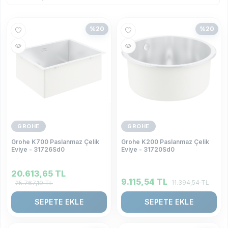
%
20
%
20
GROHE
GROHE
Grohe K700 Paslanmaz Çelik
Grohe K200 Paslanmaz Çelik
Eviye - 31726Sd0
Eviye - 31720Sd0
20.613,65
TL
9.115,54
TL
11.394,54
TL
25.767,19
TL
SEPETE EKLE
SEPETE EKLE