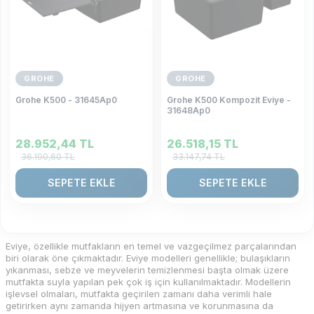
GROHE
GROHE
Grohe K500 - 31645Ap0
Grohe K500 Kompozit Eviye -
31648Ap0
28.952,44
TL
26.518,15
TL
36.190,60
TL
33.147,74
TL
SEPETE EKLE
SEPETE EKLE
Eviye, özellikle mutfakların en temel ve vazgeçilmez parçalarından
biri olarak öne çıkmaktadır. Eviye modelleri genellikle; bulaşıkların
yıkanması, sebze ve meyvelerin temizlenmesi başta olmak üzere
mutfakta suyla yapılan pek çok iş için kullanılmaktadır. Modellerin
işlevsel olmaları, mutfakta geçirilen zamanı daha verimli hale
getirirken aynı zamanda hijyen artmasına ve korunmasına da