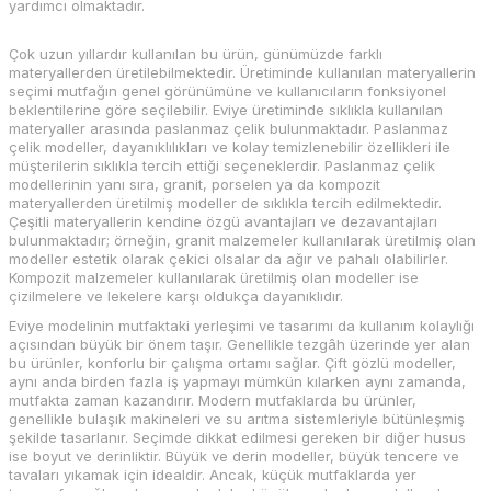
yardımcı olmaktadır.
Çok uzun yıllardır kullanılan bu ürün, günümüzde farklı
materyallerden üretilebilmektedir. Üretiminde kullanılan materyallerin
seçimi mutfağın genel görünümüne ve kullanıcıların fonksiyonel
beklentilerine göre seçilebilir. Eviye üretiminde sıklıkla kullanılan
materyaller arasında paslanmaz çelik bulunmaktadır. Paslanmaz
çelik modeller, dayanıklılıkları ve kolay temizlenebilir özellikleri ile
müşterilerin sıklıkla tercih ettiği seçeneklerdir. Paslanmaz çelik
modellerinin yanı sıra, granit, porselen ya da kompozit
materyallerden üretilmiş modeller de sıklıkla tercih edilmektedir.
Çeşitli materyallerin kendine özgü avantajları ve dezavantajları
bulunmaktadır; örneğin, granit malzemeler kullanılarak üretilmiş olan
modeller estetik olarak çekici olsalar da ağır ve pahalı olabilirler.
Kompozit malzemeler kullanılarak üretilmiş olan modeller ise
çizilmelere ve lekelere karşı oldukça dayanıklıdır.
Eviye modelinin mutfaktaki yerleşimi ve tasarımı da kullanım kolaylığı
açısından büyük bir önem taşır. Genellikle tezgâh üzerinde yer alan
bu ürünler, konforlu bir çalışma ortamı sağlar. Çift gözlü modeller,
aynı anda birden fazla iş yapmayı mümkün kılarken aynı zamanda,
mutfakta zaman kazandırır. Modern mutfaklarda bu ürünler,
genellikle bulaşık makineleri ve su arıtma sistemleriyle bütünleşmiş
şekilde tasarlanır. Seçimde dikkat edilmesi gereken bir diğer husus
ise boyut ve derinliktir. Büyük ve derin modeller, büyük tencere ve
tavaları yıkamak için idealdir. Ancak, küçük mutfaklarda yer