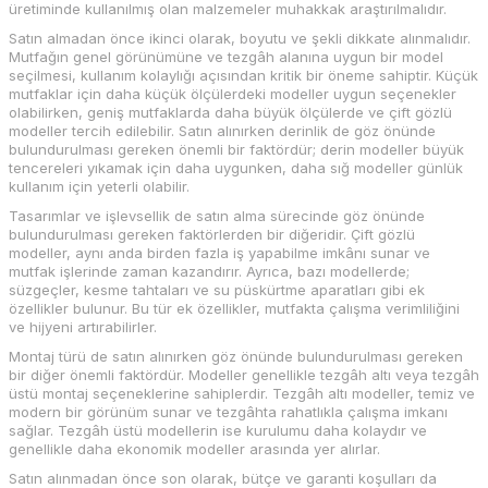
üretiminde kullanılmış olan malzemeler muhakkak araştırılmalıdır.
Satın almadan önce ikinci olarak, boyutu ve şekli dikkate alınmalıdır.
Mutfağın genel görünümüne ve tezgâh alanına uygun bir model
seçilmesi, kullanım kolaylığı açısından kritik bir öneme sahiptir. Küçük
mutfaklar için daha küçük ölçülerdeki modeller uygun seçenekler
olabilirken, geniş mutfaklarda daha büyük ölçülerde ve çift gözlü
modeller tercih edilebilir. Satın alınırken derinlik de göz önünde
bulundurulması gereken önemli bir faktördür; derin modeller büyük
tencereleri yıkamak için daha uygunken, daha sığ modeller günlük
kullanım için yeterli olabilir.
Tasarımlar ve işlevsellik de satın alma sürecinde göz önünde
bulundurulması gereken faktörlerden bir diğeridir. Çift gözlü
modeller, aynı anda birden fazla iş yapabilme imkânı sunar ve
mutfak işlerinde zaman kazandırır. Ayrıca, bazı modellerde;
süzgeçler, kesme tahtaları ve su püskürtme aparatları gibi ek
özellikler bulunur. Bu tür ek özellikler, mutfakta çalışma verimliliğini
ve hijyeni artırabilirler.
Montaj türü de satın alınırken göz önünde bulundurulması gereken
bir diğer önemli faktördür. Modeller genellikle tezgâh altı veya tezgâh
üstü montaj seçeneklerine sahiplerdir. Tezgâh altı modeller, temiz ve
modern bir görünüm sunar ve tezgâhta rahatlıkla çalışma imkanı
sağlar. Tezgâh üstü modellerin ise kurulumu daha kolaydır ve
genellikle daha ekonomik modeller arasında yer alırlar.
Satın alınmadan önce son olarak, bütçe ve garanti koşulları da