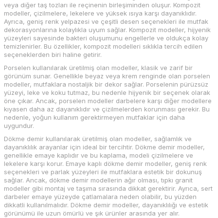
veya diğer taş tozları ile reçinenin birleşiminden oluşur. Kompozit
modeller, çizilmelere, lekelere ve yüksek ısıya karşı dayanıklıdır.
Ayrıca, geniş renk yelpazesi ve çeşitli desen seçenekleri ile mutfak
dekorasyonlarına kolaylıkla uyum sağlar. Kompozit modeller, hijyenik
yüzeyleri sayesinde bakteri oluşumunu engellerle ve oldukça kolay
temizlenirler. Bu özellikler, kompozit modelleri sıklıkla tercih edilen
seçeneklerden biri haline getirir.
Porselen kullanılarak üretilmiş olan modeller, klasik ve zarif bir
görünüm sunar. Genellikle beyaz veya krem renginde olan porselen
modeller, mutfaklara nostaljik bir dekor sağlar. Porselenin pürüzsüz
yüzeyi, leke ve koku tutmaz, bu nedenle hijyenik bir seçenek olarak
öne çıkar. Ancak, porselen modeller darbelere karşı diğer modellere
kıyasen daha az dayanıklıdır ve çizilmelerden korunması gerekir. Bu
nedenle, yoğun kullanım gerektirmeyen mutfaklar için daha
uygundur.
Dökme demir kullanılarak üretilmiş olan modeller, sağlamlık ve
dayanıklılık arayanlar için ideal bir tercihtir. Dökme demir modeller,
genellikle emaye kaplıdır ve bu kaplama, modeli çizilmelere ve
lekelere karşı korur. Emaye kaplı dökme demir modeller, geniş renk
seçenekleri ve parlak yüzeyleri ile mutfaklara estetik bir dokunuş
sağlar. Ancak, dökme demir modellerin ağır olması, tıpkı granit
modeller gibi montaj ve taşıma sırasında dikkat gerektirir. Ayrıca, sert
darbeler emaye yüzeyde çatlamalara neden olabilir, bu yüzden
dikkatli kullanılmalıdır. Dökme demir modeller, dayanıklılığı ve estetik
görünümü ile uzun ömürlü ve şık ürünler arasında yer alır.