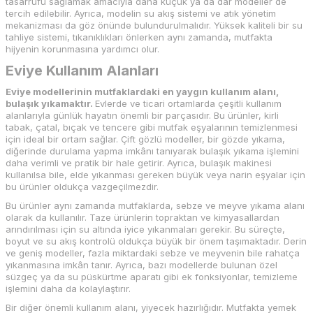
tasarrufu sağlamak amacıyla daha küçük ya da dar modeller de
tercih edilebilir. Ayrıca, modelin su akış sistemi ve atık yönetim
mekanizması da göz önünde bulundurulmalıdır. Yüksek kaliteli bir su
tahliye sistemi, tıkanıklıkları önlerken aynı zamanda, mutfakta
hijyenin korunmasına yardımcı olur.
Eviye Kullanım Alanları
Eviye modellerinin mutfaklardaki en yaygın kullanım alanı,
bulaşık yıkamaktır.
Evlerde ve ticari ortamlarda çeşitli kullanım
alanlarıyla günlük hayatın önemli bir parçasıdır. Bu ürünler, kirli
tabak, çatal, bıçak ve tencere gibi mutfak eşyalarının temizlenmesi
için ideal bir ortam sağlar. Çift gözlü modeller, bir gözde yıkama,
diğerinde durulama yapma imkânı tanıyarak bulaşık yıkama işlemini
daha verimli ve pratik bir hale getirir. Ayrıca, bulaşık makinesi
kullanılsa bile, elde yıkanması gereken büyük veya narin eşyalar için
bu ürünler oldukça vazgeçilmezdir.
Bu ürünler aynı zamanda mutfaklarda, sebze ve meyve yıkama alanı
olarak da kullanılır. Taze ürünlerin topraktan ve kimyasallardan
arındırılması için su altında iyice yıkanmaları gerekir. Bu süreçte,
boyut ve su akış kontrolü oldukça büyük bir önem taşımaktadır. Derin
ve geniş modeller, fazla miktardaki sebze ve meyvenin bile rahatça
yıkanmasına imkân tanır. Ayrıca, bazı modellerde bulunan özel
süzgeç ya da su püskürtme aparatı gibi ek fonksiyonlar, temizleme
işlemini daha da kolaylaştırır.
Bir diğer önemli kullanım alanı, yiyecek hazırlığıdır. Mutfakta yemek