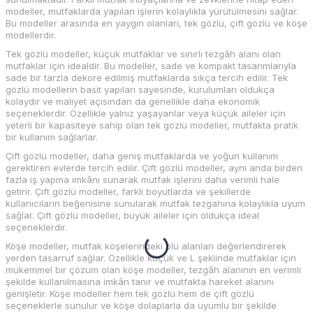
modeller, mutfaklarda yapılan işlerin kolaylıkla yürütülmesini sağlar.
Bu modeller arasında en yaygın olanları, tek gözlü, çift gözlü ve köşe
modellerdir.
Tek gözlü modeller, küçük mutfaklar ve sınırlı tezgâh alanı olan
mutfaklar için idealdir. Bu modeller, sade ve kompakt tasarımlarıyla
sade bir tarzla dekore edilmiş mutfaklarda sıkça tercih edilir. Tek
gözlü modellerin basit yapıları sayesinde, kurulumları oldukça
kolaydır ve maliyet açısından da genellikle daha ekonomik
seçeneklerdir. Özellikle yalnız yaşayanlar veya küçük aileler için
yeterli bir kapasiteye sahip olan tek gözlü modeller, mutfakta pratik
bir kullanım sağlarlar.
Çift gözlü modeller, daha geniş mutfaklarda ve yoğun kullanım
gerektiren evlerde tercih edilir. Çift gözlü modeller, aynı anda birden
fazla iş yapma imkânı sunarak mutfak işlerini daha verimli hale
getirir. Çift gözlü modeller, farklı boyutlarda ve şekillerde
kullanıcıların beğenisine sunularak mutfak tezgahına kolaylıkla uyum
sağlar. Çift gözlü modeller, büyük aileler için oldukça ideal
seçeneklerdir.
Köşe modeller, mutfak köşelerindeki ölü alanları değerlendirerek
yerden tasarruf sağlar. Özellikle küçük ve L şeklinde mutfaklar için
mükemmel bir çözüm olan köşe modeller, tezgâh alanının en verimli
şekilde kullanılmasına imkân tanır ve mutfakta hareket alanını
genişletir. Köşe modeller hem tek gözlü hem de çift gözlü
seçeneklerle sunulur ve köşe dolaplarla da uyumlu bir şekilde