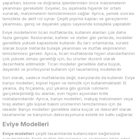
yaparken, kesme ve doğrama işlemlerinden önce malzemelerin
yıkanması gerekebilir. Eviyeler, bu aşamada hijyenik bir ortam
sunarak, malzemelerin temizlenmesini sağlar. Ayrıca, yemek sonrası
temizlikte de aktif rol oynar. Çeşitli pişirme kapları ve gereçlerinin
yıkanması, geniş ve dayanıklı yapısı sayesinde kolaylıkla yapılabilir.
Eviye modellerinin ticari mutfaklarda, kullanım alanları çok daha
fazla genişler. Restoranlar, kafeler ve oteller gibi yerlerde, modeller
genellikle yüksek kapasitede kullanılır. Bu tarz ortamlarda, sürekli
olarak büyük miktarda bulaşık yıkanması ve mutfak ekipmanının
temizlenmesi gerekir. Ayrıca, ticari mutfaklarda hijyen standartlarının
çok yüksek olması gerektiği için, bu ürünler düzenli olarak
dezenfekte edilmelidir. Ticari modeller genellikle daha büyük,
dayanıklı ve profesyonel kullanım için tasarlanmış modellerdir.
Son olarak, sadece mutfaklarda değil, banyolarda da kullanılır. Eviye
banyo modelleri, kişisel hijyen ve temizlik için kullanılmaktadır. El
yıkama, diş fırçalama, yüz yıkama gibi günlük rutinlerin
gerçekleştirildiği bu alanlar, evin hijyen açısından kritik
noktalarındandır. Ayrıca, banyo modelleri, makyaj malzemeleri veya
tıraş aletleri gibi kişisel bakım ürünlerinin temizlenmesi için de
idealdir. Banyo modelleri genellikle daha küçük ve dekoratif olarak
tasarlanırlar ve banyonun dekorasyonuna estetik bir katkı sağlarlar.
Eviye Modelleri
Eviye modelleri
çeşitli tasarımlarda kullanıcıların beğenisine
sunulmaktadır. Farklı mutfak ihtiyaçlarına ve zevklerine hitap eden