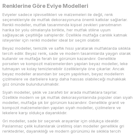
Renklerine Göre Eviye Modelleri
Eviyeler sadece işlevsellikleri ve malzemeleri ile değil, renk
seçenekleriyle de mutfak dekorasyonuna önemli katkılar sağlarlar.
Renkli modeller, mutfak tasarımında kişisel zevkleri yansıtmanın
harika bir yolu olmalarıyla birlikte, her mutfak stiline uyum
sağlayacak çeşitliliğe sahiplerdir. Özellikle mutfağa canlılık katmak
isteyenler için renkli modeller ideal bir seçim olabilir.
Beyaz modeller, temizlik ve saflık hissi yaratarak mutfaklarda sıklıkla
tercih edilir. Beyaz renk, sade ve modern tasarımlarda yaygın olarak
kullanılır ve mutfağa ferah bir görünüm kazandırır. Genellikle
porselen ve kompozit malzemelerden yapılan beyaz modeller, leke
tutmayan ve kolay temizlenebilir özellikleriyle öne çıkarlar. Ancak
beyaz modeller arasından bir seçim yapılırken, beyaz modellerin
çizilmelere ve darbelere karşı daha hassas olabileceği muhakkak
göz önünde bulundurulmalıdır.
Siyah modeller, şıklık ve zarafeti bir arada mutfaklara taşırlar.
Özellikle modern ve şık mutfak dekorasyonlarında popüler olan siyah
modeller, mutfağa şık bir görünüm kazandırır. Genellikle granit ve
kompozit malzemelerden yapılan siyah modeller, çizilmelere ve
lekelere karşı oldukça dayanıklıdır.
Gri modeller, sade bir seçenek arayanlar için oldukça idealdir.
Paslanmaz çelik kullanılarak üretilmiş olan modeller genellikle gri
renktedirler, dayanıklılığı ve modern görünümü ile sıklıkla tercih