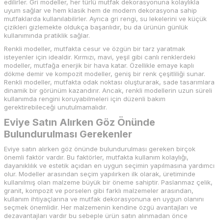
edilirler. Gri modeller, her türlü mutfak dekorasyonuna kolaylıkla
uyum sağlar ve hem klasik hem de modern dekorasyona sahip
mutfaklarda kullanılabilirler. Ayrıca gri rengi, su lekelerini ve küçük
çizikleri gizlemekte oldukça başarılıdır, bu da ürünün günlük
kullanımında pratiklik sağlar.
Renkli modeller, mutfakta cesur ve özgün bir tarz yaratmak
isteyenler için idealdir. Kırmızı, mavi, yeşil gibi canlı renklerdeki
modeller, mutfağa enerjik bir hava katar. Özellikle emaye kaplı
dökme demir ve kompozit modeller, geniş bir renk çeşitliliği sunar.
Renkli modeller, mutfakta odak noktası oluşturarak, sade tasarımlara
dinamik bir görünüm kazandırır. Ancak, renkli modellerin uzun süreli
kullanımda rengini koruyabilmeleri için düzenli bakım
gerektirebileceği unutulmamalıdır.
Eviye Satın Alırken Göz Önünde
Bulundurulması Gerekenler
Eviye satın alırken göz önünde bulundurulması gereken birçok
önemli faktör vardır. Bu faktörler, mutfakta kullanım kolaylığı,
dayanıklılık ve estetik açıdan en uygun seçimin yapılmasına yardımcı
olur. Modeller arasından seçim yapılırken ilk olarak, üretiminde
kullanılmış olan malzeme büyük bir öneme sahiptir. Paslanmaz çelik,
granit, kompozit ve porselen gibi farklı malzemeler arasından,
kullanım ihtiyaçlarına ve mutfak dekorasyonuna en uygun olanını
seçmek önemlidir. Her malzemenin kendine özgü avantajları ve
dezavantajları vardır bu sebeple ürün satın alınmadan önce