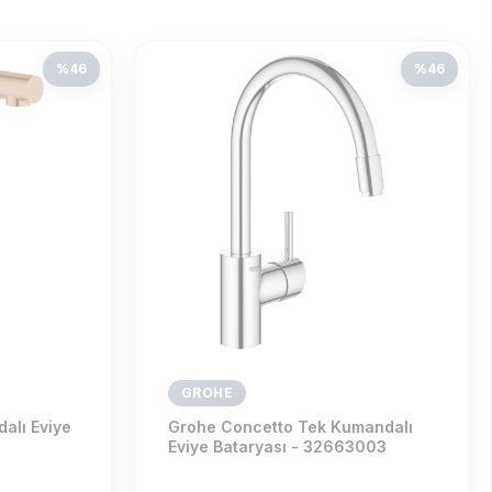
%
46
%
46
GROHE
alı Eviye
Grohe Concetto Tek Kumandalı
Eviye Bataryası - 32663003