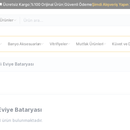
🚚 Ücretsiz Kargo
|
%100 Orijinal Ürün
|
Güvenli Ödeme
Şimdi Alışveriş Yapın
Ürünler
Banyo Aksesuarları
Vitrifiyeler
Mutfak Ürünleri
Küvet ve D
li Eviye Bataryası
 Eviye Bataryası
3
ürün bulunmaktadır.