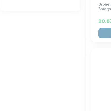
Grohe 
Batary
Minta
(20)
20.8
Eurocosmo
(1)