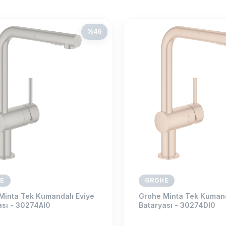
%
46
E
GROHE
Minta Tek Kumandalı Eviye
Grohe Minta Tek Kumand
ası - 30274Al0
Bataryası - 30274Dl0