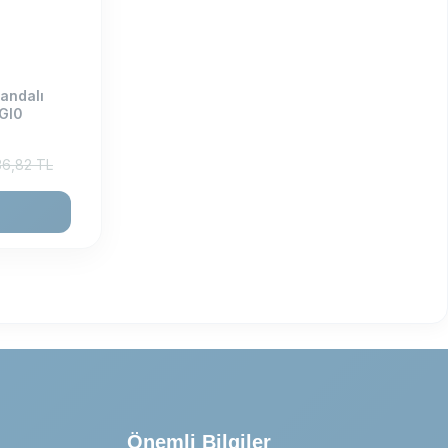
andalı
4Gl0
36,82
TL
Önemli Bilgiler