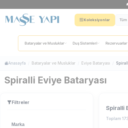
Tüm 
Koleksiyonlar
Bataryalar ve Musluklar
Duş Sistemleri
Rezervuarlar
Anasayfa
Bataryalar ve Musluklar
Eviye Bataryası
Spiral
Spiralli Eviye Bataryası
Filtreler
Spiralli
Toplam
17
Marka