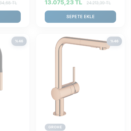
13.075,23
TL
434,68
TL
24.213,39
TL
SEPETE EKLE
%
46
%
46
GROHE