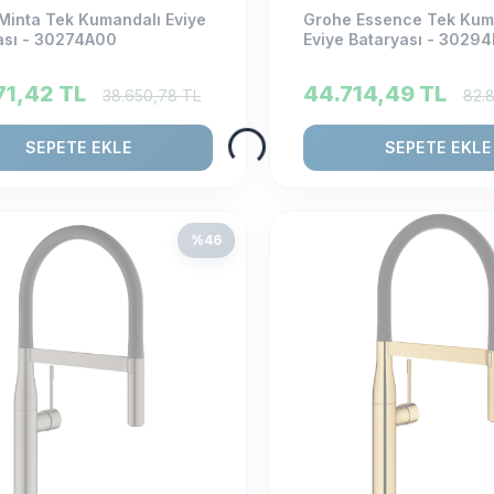
Minta Tek Kumandalı Eviye
Grohe Essence Tek Kum
ası - 30274A00
Eviye Bataryası - 30294
71,42
TL
44.714,49
TL
38.650,78
TL
82.
SEPETE EKLE
SEPETE EKLE
%
46