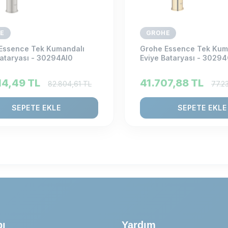
E
GROHE
Essence Tek Kumandalı
Grohe Essence Tek Kum
Bataryası - 30294Al0
Eviye Bataryası - 3029
14,49
TL
41.707,88
TL
82.804,61
TL
77.2
SEPETE EKLE
SEPETE EKLE
pı
Yardım