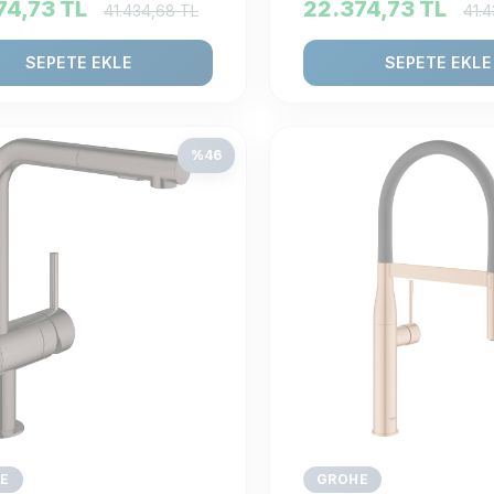
74,73
TL
22.374,73
TL
41.434,68
TL
41.
SEPETE EKLE
SEPETE EKLE
%
46
E
GROHE