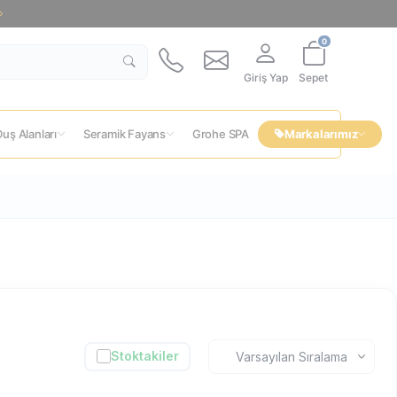
0
Giriş Yap
Sepet
uş Alanları
Seramik Fayans
Grohe SPA
Markalarımız
Stoktakiler