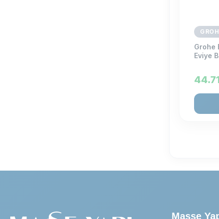
GROH
Grohe 
Eviye 
44.7
Masse Ya