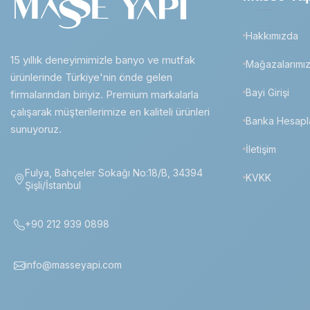
Hakkımızda
15 yıllık deneyimimizle banyo ve mutfak
Mağazalarımı
ürünlerinde Türkiye'nin önde gelen
Bayi Girişi
firmalarından biriyiz. Premium markalarla
çalışarak müşterilerimize en kaliteli ürünleri
Banka Hesapl
sunuyoruz.
İletişim
Fulya, Bahçeler Sokağı No:18/B, 34394
KVKK
Şişli/İstanbul
+90 212 939 0898
info@masseyapi.com