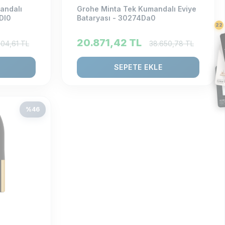
andalı
Grohe Minta Tek Kumandalı Eviye
Dl0
Bataryası - 30274Da0
22
20.871,42
TL
804,61
TL
38.650,78
TL
SEPETE EKLE
%
46