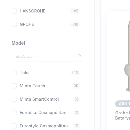
HANSGROHE
(95)
GROHE
(78)
Model
Talis
(41)
Minta Touch
(4)
Minta SmartControl
(1)
GROH
Eurodisc Cosmopolitan
Grohe 
(1)
Batary
Eurostyle Cosmopolitan
(1)