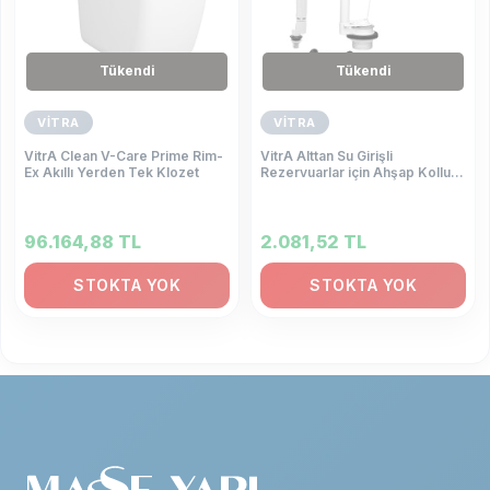
Tükendi
Tükendi
VİTRA
VİTRA
VitrA Clean V-Care Prime Rim-
VitrA Alttan Su Girişli
Ex Akıllı Yerden Tek Klozet
Rezervuarlar için Ahşap Kollu İç
Takım
96.164,88
TL
2.081,52
TL
STOKTA YOK
STOKTA YOK