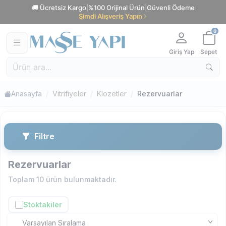
🚚 Ücretsiz Kargo
|
%100 Orijinal Ürün
|
Güvenli Ödeme
Şimdi Alışveriş Yapın
0
Giriş Yap
Sepet
Anasayfa
Vitrifiyeler
Klozetler
Rezervuarlar
Filtre
Rezervuarlar
Toplam
10
ürün bulunmaktadır.
Stoktakiler