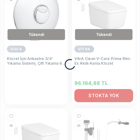
Tükendi
Tükendi
ROCA
VİTRA
Klozet İçin Ankastre 3/4'
VitrA Clean V-Care Prime Rim-
Yıkama Sistemi, Çift Yıkama 6 /
Ex Akıllı Asma Klozet
3L.
96.164,88
TL
STOKTA YOK