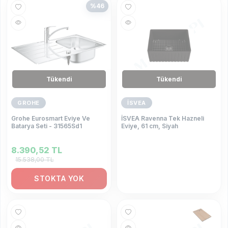
%
46
Tükendi
Tükendi
GROHE
İSVEA
Grohe Eurosmart Eviye Ve
İSVEA Ravenna Tek Hazneli
Batarya Seti - 31565Sd1
Eviye, 61 cm, Siyah
8.390,52
TL
15.538,00
TL
STOKTA YOK