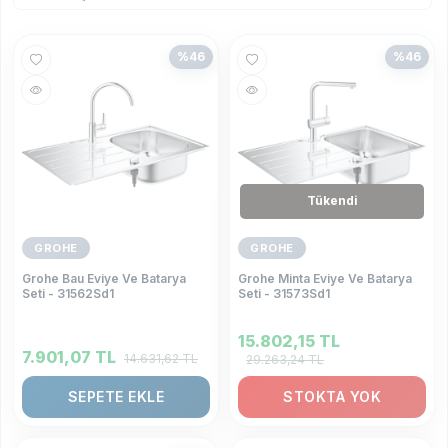
%
46
%
46
Tükendi
GROHE
GROHE
Grohe Bau Eviye Ve Batarya
Grohe Minta Eviye Ve Batarya
Seti - 31562Sd1
Seti - 31573Sd1
15.802,15
TL
7.901,07
TL
14.631,62
TL
29.263,24
TL
SEPETE EKLE
STOKTA YOK