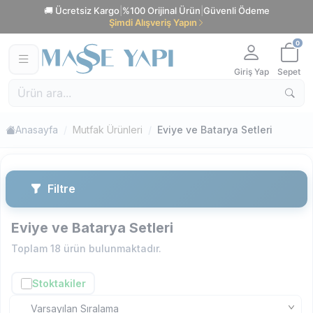
🚚 Ücretsiz Kargo
|
%100 Orijinal Ürün
|
Güvenli Ödeme
Şimdi Alışveriş Yapın
0
Giriş Yap
Sepet
Anasayfa
Mutfak Ürünleri
Eviye ve Batarya Setleri
Filtre
Eviye ve Batarya Setleri
Toplam
18
ürün bulunmaktadır.
Stoktakiler