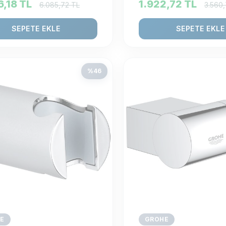
6,18
TL
1.922,72
TL
6.085,72
TL
3.560
SEPETE EKLE
SEPETE EKLE
%
46
E
GROHE