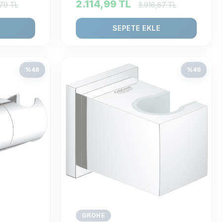
2.114,99
TL
,79
TL
3.916,87
TL
SEPETE EKLE
%
46
%
46
GROHE