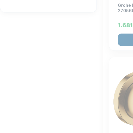
Grohe 
27056
1.68