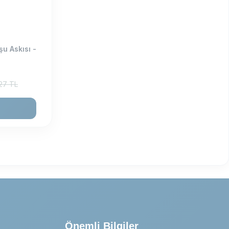
u Askısı -
27
TL
Önemli Bilgiler