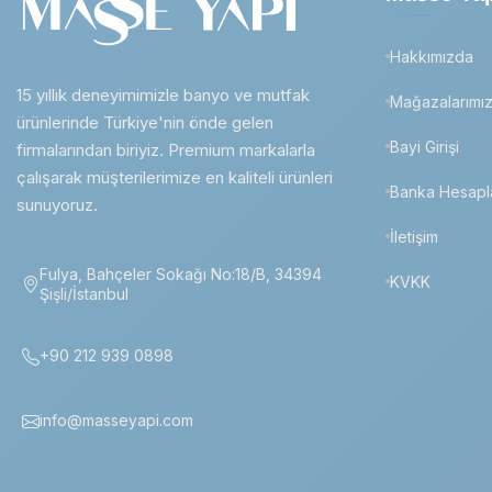
Hakkımızda
15 yıllık deneyimimizle banyo ve mutfak
Mağazalarımı
ürünlerinde Türkiye'nin önde gelen
Bayi Girişi
firmalarından biriyiz. Premium markalarla
çalışarak müşterilerimize en kaliteli ürünleri
Banka Hesapl
sunuyoruz.
İletişim
Fulya, Bahçeler Sokağı No:18/B, 34394
KVKK
Şişli/İstanbul
+90 212 939 0898
info@masseyapi.com