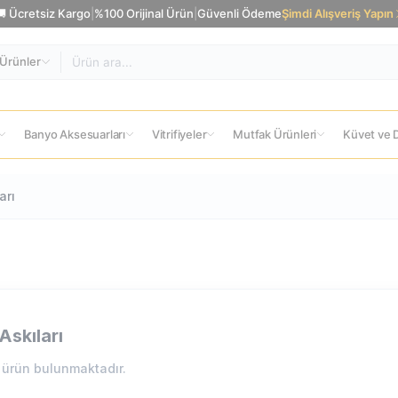
🚚 Ücretsiz Kargo
|
%100 Orijinal Ürün
|
Güvenli Ödeme
Şimdi Alışveriş Yapın
Ürünler
Banyo Aksesuarları
Vitrifiyeler
Mutfak Ürünleri
Küvet ve D
arı
Askıları
ürün bulunmaktadır.