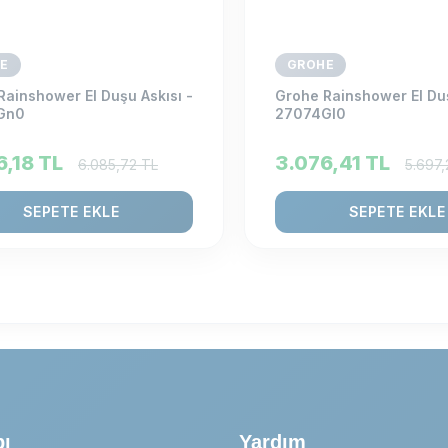
E
GROHE
Rainshower El Duşu Askısı -
Grohe Rainshower El Duş
Gn0
27074Gl0
6,18
TL
3.076,41
TL
6.085,72
TL
5.697,
SEPETE EKLE
SEPETE EKLE
pı
Yardım