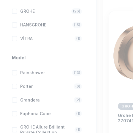
GROHE
(26)
HANSGROHE
(15)
VİTRA
(1)
Model
Rainshower
(13)
Porter
(6)
Grandera
(2)
GROH
Euphoria Cube
(1)
Grohe 
27074
GROHE Allure Brilliant
(1)
Private Collection