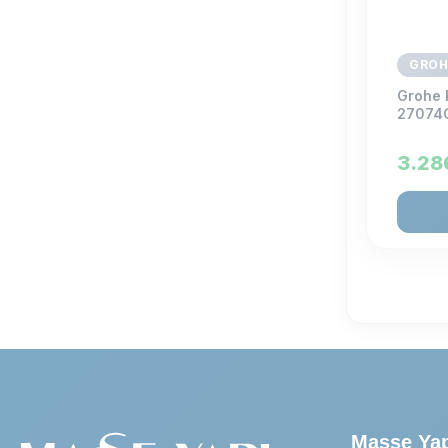
GROH
Grohe 
27074
3.28
Masse Ya