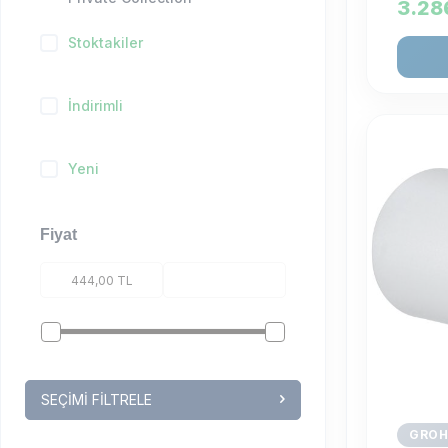
3.28
Stoktakiler
İndirimli
Yeni
Fiyat
SEÇIMI FILTRELE
GROH