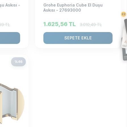
u Askısı -
Grohe Euphoria Cube El Duşu
Askısı - 27693000
22
1.625,56
TL
69
TL
3.010,49
TL
SEPETE EKLE
%
46