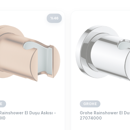
%
46
E
GROHE
Rainshower El Duşu Askısı -
Grohe Rainshower El Duş
Dl0
27074000