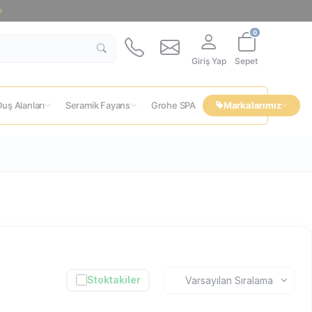
0
Giriş Yap
Sepet
uş Alanları
Seramik Fayans
Grohe SPA
Markalarımız
Stoktakiler