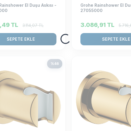
Rainshower El Duşu Askısı -
Grohe Rainshower El Duş
000
27055000
1,49
TL
3.086,91
TL
3.114,07
TL
5.716,
SEPETE EKLE
SEPETE EKLE
%
46