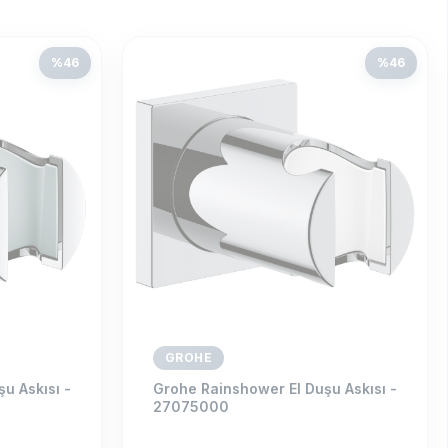
%
46
%
46
GROHE
u Askısı -
Grohe Rainshower El Duşu Askısı -
27075000