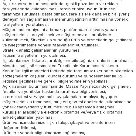
Açık rızanızın bulunması halinde, çeşitli pazarlama ve reklam
faaliyetlerinde kullanabilmesi, tercihlerinize uygun ürünlerin
tarafınıza sunulması başta olmak üzere sizlere daha iyi bir alışveriş
deneyiminin sağlanması ve memnuniyetinizin arttırılmasına yönelik
faaliyetlerin yürütülmesi,
Müşteri memnuniyetini artırmak, platformdan alışveriş yapan
müşterilerimizi tanıyabilmek ve müşteri çevresi analizinde
kullanabilmek, Şirketimizin sunduğu ürün ve hizmetlerin geliştirilmesi
ve iyileştirilmesine yönelik faaliyetlerin yürütülmesi,
Stratejik analiz çalışmalarının yürütülmesi,
İletişim faaliyetlerinin yürütülmesi,
İlgi alanlarınızı dikkate alarak ilgilenebileceğiniz ürünlerin sunulması,
Mesafeli satış sözleşmesi ve Tüketicinin Korunması Hakkında
Kanun'un ilgili maddeleri tahtında platformumuz üzerinden akdedilen
sözleşmelerin koşulları, güncel durumu ve güncellemeler ile ilgili
iletişime geçilmesi ve gerekli bilgilendirmelerin yapılması,
Açık rızanızın bulunması halinde, Masse Yapı nezdindeki gelişmeler,
fırsatlar ve yenilikler hakkında tarafınıza bilgi verilmesi,
İnternet sitesi ve/veya mobil uygulamalardan alışveriş yapan
müşterilerimizin tanınması, müşteri çevresi analizinde kullanılmasına
yönelik faaliyetlerin yürütülmesi ve bu kapsamda anlaşmalı
kuruluşlar aracılığıyla elektronik ortamda ve/veya fiziki ortamda
anket çalışmaları yapılması,
Ürün ve hizmetlerimize ilişkin talep, şikayet ve önerilerinizin
değerlendirilmesi,
Ürünlere yönelik bilgi almanızın sağlanması,