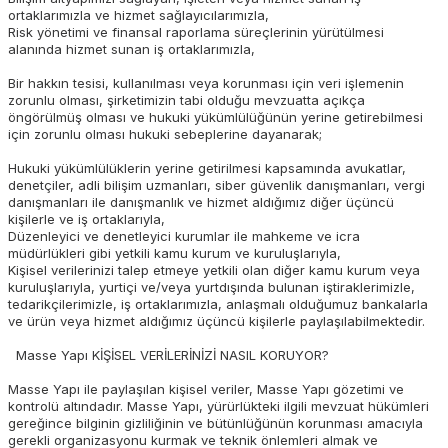
ortaklarımızla ve hizmet sağlayıcılarımızla,
Risk yönetimi ve finansal raporlama süreçlerinin yürütülmesi
alanında hizmet sunan iş ortaklarımızla,
Bir hakkın tesisi, kullanılması veya korunması için veri işlemenin
zorunlu olması, şirketimizin tabi olduğu mevzuatta açıkça
öngörülmüş olması ve hukuki yükümlülüğünün yerine getirebilmesi
için zorunlu olması hukuki sebeplerine dayanarak;
Hukuki yükümlülüklerin yerine getirilmesi kapsamında avukatlar,
denetçiler, adli bilişim uzmanları, siber güvenlik danışmanları, vergi
danışmanları ile danışmanlık ve hizmet aldığımız diğer üçüncü
kişilerle ve iş ortaklarıyla,
Düzenleyici ve denetleyici kurumlar ile mahkeme ve icra
müdürlükleri gibi yetkili kamu kurum ve kuruluşlarıyla,
Kişisel verilerinizi talep etmeye yetkili olan diğer kamu kurum veya
kuruluşlarıyla, yurtiçi ve/veya yurtdışında bulunan iştiraklerimizle,
tedarikçilerimizle, iş ortaklarımızla, anlaşmalı olduğumuz bankalarla
ve ürün veya hizmet aldığımız üçüncü kişilerle paylaşılabilmektedir.
Masse Yapı KİŞİSEL VERİLERİNİZİ NASIL KORUYOR?
Masse Yapı ile paylaşılan kişisel veriler, Masse Yapı gözetimi ve
kontrolü altındadır. Masse Yapı, yürürlükteki ilgili mevzuat hükümleri
gereğince bilginin gizliliğinin ve bütünlüğünün korunması amacıyla
gerekli organizasyonu kurmak ve teknik önlemleri almak ve