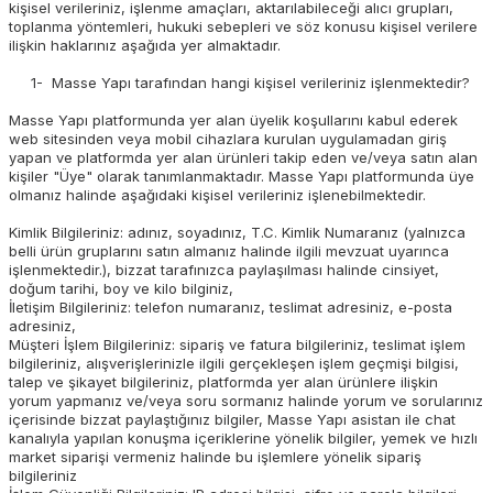
kişisel verileriniz, işlenme amaçları, aktarılabileceği alıcı grupları,
toplanma yöntemleri, hukuki sebepleri ve söz konusu kişisel verilere
ilişkin haklarınız aşağıda yer almaktadır.
1- Masse Yapı tarafından hangi kişisel verileriniz işlenmektedir?
Masse Yapı platformunda yer alan üyelik koşullarını kabul ederek
web sitesinden veya mobil cihazlara kurulan uygulamadan giriş
yapan ve platformda yer alan ürünleri takip eden ve/veya satın alan
kişiler "Üye" olarak tanımlanmaktadır. Masse Yapı platformunda üye
olmanız halinde aşağıdaki kişisel verileriniz işlenebilmektedir.
Kimlik Bilgileriniz: adınız, soyadınız, T.C. Kimlik Numaranız (yalnızca
belli ürün gruplarını satın almanız halinde ilgili mevzuat uyarınca
işlenmektedir.), bizzat tarafınızca paylaşılması halinde cinsiyet,
doğum tarihi, boy ve kilo bilginiz,
İletişim Bilgileriniz: telefon numaranız, teslimat adresiniz, e-posta
adresiniz,
Müşteri İşlem Bilgileriniz: sipariş ve fatura bilgileriniz, teslimat işlem
bilgileriniz, alışverişlerinizle ilgili gerçekleşen işlem geçmişi bilgisi,
talep ve şikayet bilgileriniz, platformda yer alan ürünlere ilişkin
yorum yapmanız ve/veya soru sormanız halinde yorum ve sorularınız
içerisinde bizzat paylaştığınız bilgiler, Masse Yapı asistan ile chat
kanalıyla yapılan konuşma içeriklerine yönelik bilgiler, yemek ve hızlı
market siparişi vermeniz halinde bu işlemlere yönelik sipariş
bilgileriniz