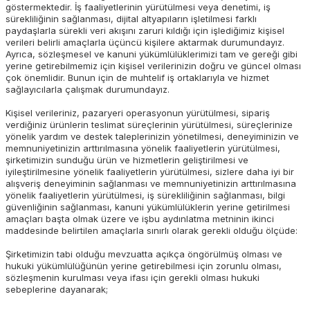
göstermektedir. İş faaliyetlerinin yürütülmesi veya denetimi, iş
sürekliliğinin sağlanması, dijital altyapıların işletilmesi farklı
paydaşlarla sürekli veri akışını zaruri kıldığı için işlediğimiz kişisel
verileri belirli amaçlarla üçüncü kişilere aktarmak durumundayız.
Ayrıca, sözleşmesel ve kanuni yükümlülüklerimizi tam ve gereği gibi
yerine getirebilmemiz için kişisel verilerinizin doğru ve güncel olması
çok önemlidir. Bunun için de muhtelif iş ortaklarıyla ve hizmet
sağlayıcılarla çalışmak durumundayız.
Kişisel verileriniz, pazaryeri operasyonun yürütülmesi, sipariş
verdiğiniz ürünlerin teslimat süreçlerinin yürütülmesi, süreçlerinize
yönelik yardım ve destek taleplerinizin yönetilmesi, deneyiminizin ve
memnuniyetinizin arttırılmasına yönelik faaliyetlerin yürütülmesi,
şirketimizin sunduğu ürün ve hizmetlerin geliştirilmesi ve
iyileştirilmesine yönelik faaliyetlerin yürütülmesi, sizlere daha iyi bir
alışveriş deneyiminin sağlanması ve memnuniyetinizin arttırılmasına
yönelik faaliyetlerin yürütülmesi, iş sürekliliğinin sağlanması, bilgi
güvenliğinin sağlanması, kanuni yükümlülüklerin yerine getirilmesi
amaçları başta olmak üzere ve işbu aydınlatma metninin ikinci
maddesinde belirtilen amaçlarla sınırlı olarak gerekli olduğu ölçüde:
Şirketimizin tabi olduğu mevzuatta açıkça öngörülmüş olması ve
hukuki yükümlülüğünün yerine getirebilmesi için zorunlu olması,
sözleşmenin kurulması veya ifası için gerekli olması hukuki
sebeplerine dayanarak;