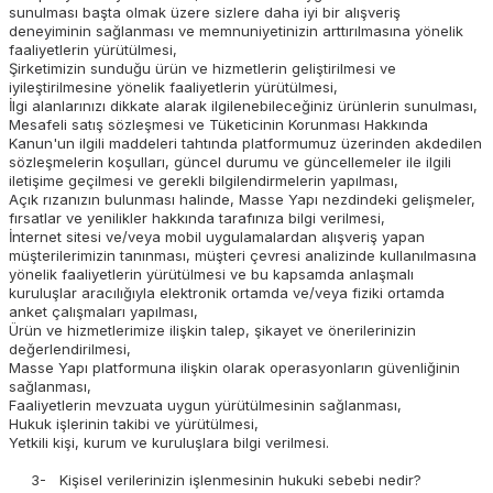
sunulması başta olmak üzere sizlere daha iyi bir alışveriş
deneyiminin sağlanması ve memnuniyetinizin arttırılmasına yönelik
faaliyetlerin yürütülmesi,
Şirketimizin sunduğu ürün ve hizmetlerin geliştirilmesi ve
iyileştirilmesine yönelik faaliyetlerin yürütülmesi,
İlgi alanlarınızı dikkate alarak ilgilenebileceğiniz ürünlerin sunulması,
Mesafeli satış sözleşmesi ve Tüketicinin Korunması Hakkında
Kanun'un ilgili maddeleri tahtında platformumuz üzerinden akdedilen
sözleşmelerin koşulları, güncel durumu ve güncellemeler ile ilgili
iletişime geçilmesi ve gerekli bilgilendirmelerin yapılması,
Açık rızanızın bulunması halinde, Masse Yapı nezdindeki gelişmeler,
fırsatlar ve yenilikler hakkında tarafınıza bilgi verilmesi,
İnternet sitesi ve/veya mobil uygulamalardan alışveriş yapan
müşterilerimizin tanınması, müşteri çevresi analizinde kullanılmasına
yönelik faaliyetlerin yürütülmesi ve bu kapsamda anlaşmalı
kuruluşlar aracılığıyla elektronik ortamda ve/veya fiziki ortamda
anket çalışmaları yapılması,
Ürün ve hizmetlerimize ilişkin talep, şikayet ve önerilerinizin
değerlendirilmesi,
Masse Yapı platformuna ilişkin olarak operasyonların güvenliğinin
sağlanması,
Faaliyetlerin mevzuata uygun yürütülmesinin sağlanması,
Hukuk işlerinin takibi ve yürütülmesi,
Yetkili kişi, kurum ve kuruluşlara bilgi verilmesi.
3- Kişisel verilerinizin işlenmesinin hukuki sebebi nedir?