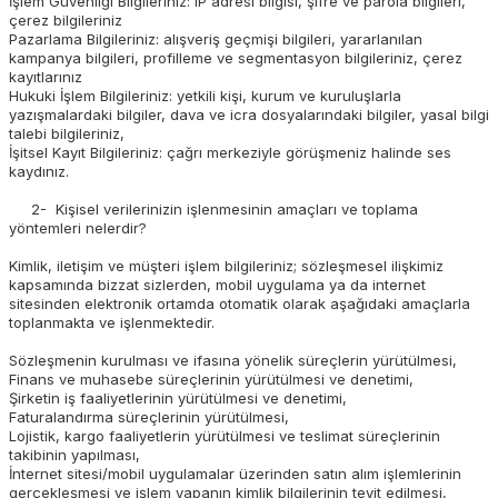
İşlem Güvenliği Bilgileriniz: IP adresi bilgisi, şifre ve parola bilgileri,
çerez bilgileriniz
Pazarlama Bilgileriniz: alışveriş geçmişi bilgileri, yararlanılan
kampanya bilgileri, profilleme ve segmentasyon bilgileriniz, çerez
kayıtlarınız
Hukuki İşlem Bilgileriniz: yetkili kişi, kurum ve kuruluşlarla
yazışmalardaki bilgiler, dava ve icra dosyalarındaki bilgiler, yasal bilgi
talebi bilgileriniz,
İşitsel Kayıt Bilgileriniz: çağrı merkeziyle görüşmeniz halinde ses
kaydınız.
2- Kişisel verilerinizin işlenmesinin amaçları ve toplama
yöntemleri nelerdir?
Kimlik, iletişim ve müşteri işlem bilgileriniz; sözleşmesel ilişkimiz
kapsamında bizzat sizlerden, mobil uygulama ya da internet
sitesinden elektronik ortamda otomatik olarak aşağıdaki amaçlarla
toplanmakta ve işlenmektedir.
Sözleşmenin kurulması ve ifasına yönelik süreçlerin yürütülmesi,
Finans ve muhasebe süreçlerinin yürütülmesi ve denetimi,
Şirketin iş faaliyetlerinin yürütülmesi ve denetimi,
Faturalandırma süreçlerinin yürütülmesi,
Lojistik, kargo faaliyetlerin yürütülmesi ve teslimat süreçlerinin
takibinin yapılması,
İnternet sitesi/mobil uygulamalar üzerinden satın alım işlemlerinin
gerçekleşmesi ve işlem yapanın kimlik bilgilerinin teyit edilmesi,