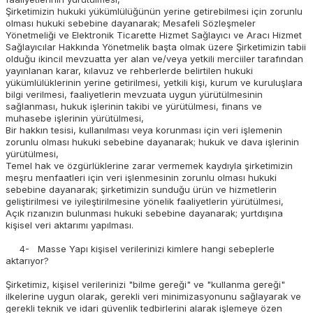
Şirketimizin hukuki yükümlülüğünün yerine getirebilmesi için zorunlu
olması hukuki sebebine dayanarak; Mesafeli Sözleşmeler
Yönetmeliği ve Elektronik Ticarette Hizmet Sağlayıcı ve Aracı Hizmet
Sağlayıcılar Hakkında Yönetmelik başta olmak üzere Şirketimizin tabii
olduğu ikincil mevzuatta yer alan ve/veya yetkili merciiler tarafından
yayınlanan karar, kılavuz ve rehberlerde belirtilen hukuki
yükümlülüklerinin yerine getirilmesi, yetkili kişi, kurum ve kuruluşlara
bilgi verilmesi, faaliyetlerin mevzuata uygun yürütülmesinin
sağlanması, hukuk işlerinin takibi ve yürütülmesi, finans ve
muhasebe işlerinin yürütülmesi,
Bir hakkın tesisi, kullanılması veya korunması için veri işlemenin
zorunlu olması hukuki sebebine dayanarak; hukuk ve dava işlerinin
yürütülmesi,
Temel hak ve özgürlüklerine zarar vermemek kaydıyla şirketimizin
meşru menfaatleri için veri işlenmesinin zorunlu olması hukuki
sebebine dayanarak; şirketimizin sunduğu ürün ve hizmetlerin
geliştirilmesi ve iyileştirilmesine yönelik faaliyetlerin yürütülmesi,
Açık rızanızın bulunması hukuki sebebine dayanarak; yurtdışına
kişisel veri aktarımı yapılması.
4- Masse Yapı kişisel verilerinizi kimlere hangi sebeplerle
aktarıyor?
Şirketimiz, kişisel verilerinizi "bilme gereği" ve "kullanma gereği"
ilkelerine uygun olarak, gerekli veri minimizasyonunu sağlayarak ve
gerekli teknik ve idari güvenlik tedbirlerini alarak işlemeye özen