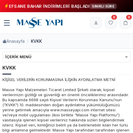
EFSANE BAHAR İNDİRİMLERİ BAŞLADI
SINIRLI SÜRE
0
0
Anasayfa
KVKK
İÇERIK MENÜ
KVKK
KİŞİSEL VERİLERİN KORUNMASINA İLİŞKİN AYDINLATMA METNİ
Masse Yapı Malzemeleri Ticaret Limited Şirketi olarak; kişisel
verilerinizin gizliliği ve güvenliği en önemli önceliklerimiz arasındadır.
Bu kapsamda 6698 sayılı Kişisel Verilerin Korunması Kanunu’nun
("KVKK") 10. maddesinden doğan aydınlatma yükümlülüğümüzü
yerine getirmek amacıyla www.masseyapi.com internet sitesi
ve/veya mobil uygulaması (ikisi birlikte “Masse Yapı Platformu”)
vasıtasıyla işlenen kişisel verileriniz hakkında sizleri bilgilendirmek
isteriz. Kişisel veri, kimliğinizi belirli ya da belirlenebilir kılan her türlü
bilgi anlamına gelmektedir. Masse Yapı tarafından tarafından işlenen