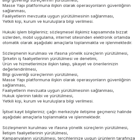
Bilgi güvenliği süreçlerinin yürütülmesi,
Masse Yapı platformuna ilişkin olarak operasyonların güvenliğinin
sağlanması,
Faaliyetlerin mevzuata uygun yürütülmesinin sağlanması,
Yetkili kişi, kurum ve kuruluşlara bilgi verilmesi.
Hukuki işlem bilgileriniz; sözleşmesel ilişkimiz kapsamında bizzat
sizlerden, mobil uygulama, internet sitesinden elektronik ortamda
otomatik olarak aşağıdaki amaçlarla toplanmakta ve işlenmektedir.
Sözleşmenin kurulması ve ifasına yönelik süreçlerin yürütülmesi,
Şirketin iş faaliyetlerinin yürütülmesi ve denetimi,
Ürün ve hizmetlerimize ilişkin talep, şikayet ve önerilerinizin
değerlendirilmesi,
Bilgi güvenliği süreçlerinin yürütülmesi,
Masse Yapı platformuna ilişkin olarak operasyonların güvenliğinin
sağlanması,
Faaliyetlerin mevzuata uygun yürütülmesinin sağlanması,
Hukuk işlerinin takibi ve yürütülmesi,
Yetkili kişi, kurum ve kuruluşlara bilgi verilmesi.
İşitsel kayıt bilgileriniz; çağrı merkeziyle iletişime geçmeniz halinde
aşağıdaki amaçlarla toplanmakta ve işlenmektedir.
Sözleşmenin kurulması ve ifasına yönelik süreçlerin yürütülmesi,
İletişim faaliyetlerinin yürütülmesi,
Kampanyaların yürütülmesi, tercihlerinize uygun ürünlerin tarafınıza