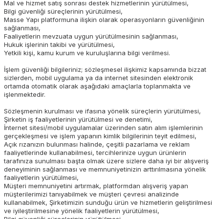
Mal ve hizmet satış sonrası destek hizmetlerinin yürütülmesi,
Bilgi güvenliği süreçlerinin yürütülmesi,
Masse Yapı platformuna ilişkin olarak operasyonların güvenliğinin
sağlanması,
Faaliyetlerin mevzuata uygun yürütülmesinin sağlanması,
Hukuk işlerinin takibi ve yürütülmesi,
Yetkili kişi, kamu kurum ve kuruluşlarına bilgi verilmesi.
İşlem güvenliği bilgileriniz; sözleşmesel ilişkimiz kapsamında bizzat
sizlerden, mobil uygulama ya da internet sitesinden elektronik
ortamda otomatik olarak aşağıdaki amaçlarla toplanmakta ve
işlenmektedir.
Sözleşmenin kurulması ve ifasına yönelik süreçlerin yürütülmesi,
Şirketin iş faaliyetlerinin yürütülmesi ve denetimi,
İnternet sitesi/mobil uygulamalar üzerinden satın alım işlemlerinin
gerçekleşmesi ve işlem yapanın kimlik bilgilerinin teyit edilmesi,
Açık rızanızın bulunması halinde, çeşitli pazarlama ve reklam
faaliyetlerinde kullanabilmesi, tercihlerinize uygun ürünlerin
tarafınıza sunulması başta olmak üzere sizlere daha iyi bir alışveriş
deneyiminin sağlanması ve memnuniyetinizin arttırılmasına yönelik
faaliyetlerin yürütülmesi,
Müşteri memnuniyetini artırmak, platformdan alışveriş yapan
müşterilerimizi tanıyabilmek ve müşteri çevresi analizinde
kullanabilmek, Şirketimizin sunduğu ürün ve hizmetlerin geliştirilmesi
ve iyileştirilmesine yönelik faaliyetlerin yürütülmesi,