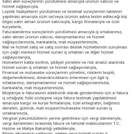
Satın alım süreçlerinin yürütülmesi amacıyla ürünün satıcısı ve
hizmet sağlayıcıyla,
Lojistik faaliyetlerin yürütülmesi ve teslimat süreçlerinin takibinin
yapılması amacıyla sizin ve/veya ürünün adına teslim edileceği kişi
bilgisi satın alınan ürünün satıcısıyla, kargo firmalarıyla ve özel
kuryelerle,
Faturalandırma süreçlerinin yürütülmesi amacıyla iş ortaklarımız,
satın alınan ürünün satıcısı, danışmanlarımız ve hizmet
sağlayıcılarımızla, bankalarla, mali müşavirlerimizle,
Mal ve hizmet satış ve satış sonrası destek hizmetlerinin sunulması
için çağrı merkezi hizmeti sunan iş ortakları ve diğer hizmet
sağlayıcılarıyla,
Hizmetlerin kalite kontrol, şikâyet yönetimi ve risk analizi alanında
hizmet sunan iş ortakları ve hizmet sağlayıcılarıyla,
Finansal ve muhasebe süreçlerinin yönetimi, risklerin tespiti,
değerlendirilmesi, dolandırıcılıkların önlenmesi için ilgili iş
ortaklarımız, danışmanlarımız ve hizmet sağlayıcılarımızla,
bankalarla, mali müşavirlerimizle,
Müşteriye e-faturasının elektronik olarak gönderilmesi için e-fatura
iş ortağıyla; fiziki sözleşme veya fatura teslimatı yapılabilmesi
amacıyla kargo ve kurye firmalarıyla, özel entegratör, bağımsız
denetim, gümrük, mali müşavir/muhasebe hizmeti sunan iş
ortaklarımızla,
Vergisel yükümlülüklerin yerine getirilmesi için vergi daireleriyle,
vergi denetimleri sırasında fatura ve tahsilat makbuzlarının T.C.
Hazine ve Maliye Bakanlığı yetkilileriyle,
Bilişim altyapımızı sağlayan, işleten veya hizmet sunan iş