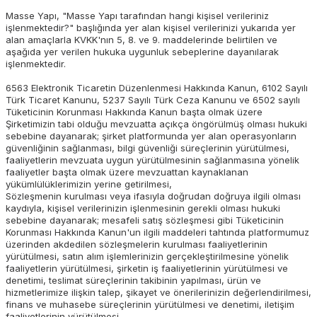
Masse Yapı, "Masse Yapı tarafından hangi kişisel verileriniz
işlenmektedir?" başlığında yer alan kişisel verilerinizi yukarıda yer
alan amaçlarla KVKK'nın 5, 8. ve 9. maddelerinde belirtilen ve
aşağıda yer verilen hukuka uygunluk sebeplerine dayanılarak
işlenmektedir.
6563 Elektronik Ticaretin Düzenlenmesi Hakkında Kanun, 6102 Sayılı
Türk Ticaret Kanunu, 5237 Sayılı Türk Ceza Kanunu ve 6502 sayılı
Tüketicinin Korunması Hakkında Kanun başta olmak üzere
Şirketimizin tabi olduğu mevzuatta açıkça öngörülmüş olması hukuki
sebebine dayanarak; şirket platformunda yer alan operasyonların
güvenliğinin sağlanması, bilgi güvenliği süreçlerinin yürütülmesi,
faaliyetlerin mevzuata uygun yürütülmesinin sağlanmasına yönelik
faaliyetler başta olmak üzere mevzuattan kaynaklanan
yükümlülüklerimizin yerine getirilmesi,
Sözleşmenin kurulması veya ifasıyla doğrudan doğruya ilgili olması
kaydıyla, kişisel verilerinizin işlenmesinin gerekli olması hukuki
sebebine dayanarak; mesafeli satış sözleşmesi gibi Tüketicinin
Korunması Hakkında Kanun'un ilgili maddeleri tahtında platformumuz
üzerinden akdedilen sözleşmelerin kurulması faaliyetlerinin
yürütülmesi, satın alım işlemlerinizin gerçekleştirilmesine yönelik
faaliyetlerin yürütülmesi, şirketin iş faaliyetlerinin yürütülmesi ve
denetimi, teslimat süreçlerinin takibinin yapılması, ürün ve
hizmetlerimize ilişkin talep, şikayet ve önerilerinizin değerlendirilmesi,
finans ve muhasebe süreçlerinin yürütülmesi ve denetimi, iletişim
faaliyetlerinin yürütülmesi,