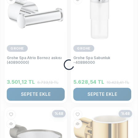
GROHE
GROHE
Grohe Spa Atrio Bornoz askısı
Grohe Spa Sabunluk
(40890000)
-40886000
3.501,12
TL
5.628,54
TL
6.733,13
TL
10.423,41
TL
SEPETE EKLE
SEPETE EKLE
%
48
%
48