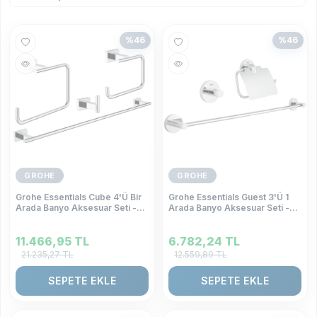
%
46
%
46
GROHE
GROHE
Grohe Essentials Cube 4'Ü Bir
Grohe Essentials Guest 3'Ü 1
Arada Banyo Aksesuar Seti -
Arada Banyo Aksesuar Seti -
40778001
40775001
11.466,95
TL
6.782,24
TL
21.235,27
TL
12.559,89
TL
SEPETE EKLE
SEPETE EKLE