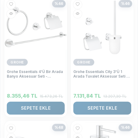
%
46
%
46
GROHE
GROHE
Grohe Essentials 4'Ü Bir Arada
Grohe Essentials City 3'Ü 1
Banyo Aksesuar Seti -
Arada Tuvalet Aksesuar Seti -
40776001
40407001
8.355,46
TL
7.131,84
TL
15.473,26
TL
13.207,30
TL
SEPETE EKLE
SEPETE EKLE
%
48
%
46