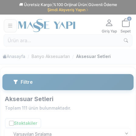
🚚 Ücretsiz Kargo
|
%100 Orijinal Ürün
|
Güvenli Ödeme
Şimdi Alışveriş Yapın
0
Giriş Yap
Sepet
Anasayfa
Banyo Aksesuarları
Aksesuar Setleri
Filtre
Aksesuar Setleri
Toplam
111
ürün bulunmaktadır.
Stoktakiler