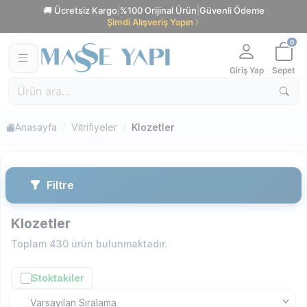
🚚 Ücretsiz Kargo
|
%100 Orijinal Ürün
|
Güvenli Ödeme
Şimdi Alışveriş Yapın
0
Giriş Yap
Sepet
Anasayfa
Vitrifiyeler
Klozetler
Filtre
Klozetler
Toplam
430
ürün bulunmaktadır.
Stoktakiler