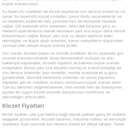
büyük oranda korur.
Su tasarrufu özellikleri de klozet seçiminde son derece önemli bir rol
oynar. Su tasarruflu klozet modelleri, çevre dostu seçeneklerdir ve
su tüketimini azaltarak hem çevresel hem de ekonomik faydalar
sağlar. Çift kademeli sifon sistemleri, farklı atık türlerine göre su
miktarını ayarlamanıza olanak tanımanın yanı sıra suyun daha verimli
kullanılmasını sağlar. Bunun yanı sıra, su akışını optimize eden
teknolojiler ve düşük akışlı sistemler; banyo maliyetlerini düşürürken
çevreye olan etkisini büyük oranda azaltır.
Son olarak, klozetin bakım ve temizlik özellikleri de bu aşamada göz
önünde bulundurulmalıdır. Kolay temizlenebilir yüzeyler ve anti-
bakteriyel kaplamalar, klozetin hijyenini ve bakımını büyük oranda
kolaylaştırır. Bunun yanı sıra, klozetin montaj ve onarım kolaylığı da
son derece önemlidir; bazı modeller, montaj sırasında ek iş gücü
gerektirebilir. Otomatik temizleme sistemleri ve sessiz kapanma
kapakları gibi ek özellikler, kullanıcı konforunu büyük oranda artırır.
Tüm bu faktörleri değerlendirerek, hem estetik hem de fonksiyonel
açıdan en uygun klozeti seçmek; banyonuzun konforunu ve
işlevselliğini arttıracaktır.
Klozet Fiyatları
Klozet fiyatları, pek çok faktöre bağlı olacak şekilde geniş bir aralıkta
değişiklik gösterebilir. Klozetin tasarımı, malzeme kalitesi ve teknolojik
özellikleri; fiyat üzerinde son derece önemli bir etkiye sahiptir. Temel