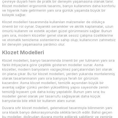
çevreye duyarlı hem de pratik bir deneyim yaşamasına olanak tanır.
Klozet modelleri ergonomik tasarımı, banyo kullanımını daha konforlu
ve hijyenik hale getirmenin yanı sıra günlük yaşamda büyük bir
kolaylık sağlar.
Klozet modelleri tasarımında kullanılan malzemeler de oldukça
önemli bir rol oynar. Dayanıklı seramikler ve akrilik kaplamalar, uzun
ömürlü kullanım ve estetik açıdan güzel görünmesini sağlar. Bunun
yanı sıra, modern klozetler genel olarak sessiz çalışma özelliklerine
ve otomatik temizleme sistemlerine sahip olup; kullanıcının zahmetsiz
bir deneyim yaşamasına yardımcı olur.
Klozet Modelleri
Klozet modelleri, banyo tasarımında önemli bir yer tutmanın yanı sıra
farklı ihtiyaçlara göre çeşitlilik gösteren modeller sunar. Asma
klozetler, modern banyoların vazgeçilmez parçalarından biri olarak
ön plana çıkar. Bu tür klozet modelleri, yerden yukarıda montelenmiş
olarak tasarlanmanın yanı sıra banyoya ferah bir görünüm
kazandırır. Asma klozet modelleri, temizlik açısından büyük bir
avantaj sağlar çünkü yerden yükseltilmiş yapısı sayesinde zemin
temizliği kıyasen çok daha kolay yapılabilir. Bunun yanı sıra; bu
modeller genel olarak yer tasarrufu sağlayarak daha küçük
banyolarda bile etkili bir kullanım alanı sunar.
Duvara sıfır klozet modelleri, geleneksel tasarımıyla bilinmenin yanı
sıra klasik banyo dekorasyonunda sıklıkla tercih edilir. Bahsi geçen
bu modeller, doğrudan duvara monte edilerek sabitlenir ve zeminle