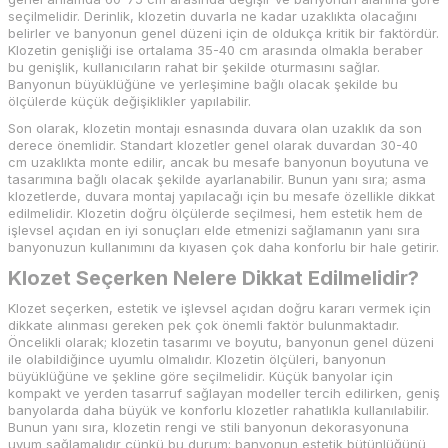
seçilmelidir. Derinlik, klozetin duvarla ne kadar uzaklıkta olacağını
belirler ve banyonun genel düzeni için de oldukça kritik bir faktördür.
Klozetin genişliği ise ortalama 35-40 cm arasında olmakla beraber
bu genişlik, kullanıcıların rahat bir şekilde oturmasını sağlar.
Banyonun büyüklüğüne ve yerleşimine bağlı olacak şekilde bu
ölçülerde küçük değişiklikler yapılabilir.
Son olarak, klozetin montajı esnasında duvara olan uzaklık da son
derece önemlidir. Standart klozetler genel olarak duvardan 30-40
cm uzaklıkta monte edilir, ancak bu mesafe banyonun boyutuna ve
tasarımına bağlı olacak şekilde ayarlanabilir. Bunun yanı sıra; asma
klozetlerde, duvara montaj yapılacağı için bu mesafe özellikle dikkat
edilmelidir. Klozetin doğru ölçülerde seçilmesi, hem estetik hem de
işlevsel açıdan en iyi sonuçları elde etmenizi sağlamanın yanı sıra
banyonuzun kullanımını da kıyasen çok daha konforlu bir hale getirir.
Klozet Seçerken Nelere Dikkat Edilmelidir?
Klozet seçerken, estetik ve işlevsel açıdan doğru kararı vermek için
dikkate alınması gereken pek çok önemli faktör bulunmaktadır.
Öncelikli olarak; klozetin tasarımı ve boyutu, banyonun genel düzeni
ile olabildiğince uyumlu olmalıdır. Klozetin ölçüleri, banyonun
büyüklüğüne ve şekline göre seçilmelidir. Küçük banyolar için
kompakt ve yerden tasarruf sağlayan modeller tercih edilirken, geniş
banyolarda daha büyük ve konforlu klozetler rahatlıkla kullanılabilir.
Bunun yanı sıra, klozetin rengi ve stili banyonun dekorasyonuna
uyum sağlamalıdır çünkü bu durum; banyonun estetik bütünlüğünü