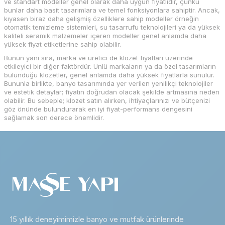
ve standart modeller genel olarak daha uygun fiyatlıdır, çünkü
bunlar daha basit tasarımlara ve temel fonksiyonlara sahiptir. Ancak,
kıyasen biraz daha gelişmiş özelliklere sahip modeller örneğin
otomatik temizleme sistemleri, su tasarrufu teknolojileri ya da yüksek
kaliteli seramik malzemeler içeren modeller genel anlamda daha
yüksek fiyat etiketlerine sahip olabilir.
Bunun yanı sıra, marka ve üretici de klozet fiyatları üzerinde
etkileyici bir diğer faktördür. Ünlü markaların ya da özel tasarımların
bulunduğu klozetler, genel anlamda daha yüksek fiyatlarla sunulur.
Bununla birlikte, banyo tasarımında yer verilen yenilikçi teknolojiler
ve estetik detaylar; fiyatın doğrudan olacak şekilde artmasına neden
olabilir. Bu sebeple; klozet satın alırken, ihtiyaçlarınızı ve bütçenizi
göz önünde bulundurarak en iyi fiyat-performans dengesini
sağlamak son derece önemlidir.
15 yıllık deneyimimizle banyo ve mutfak ürünlerinde