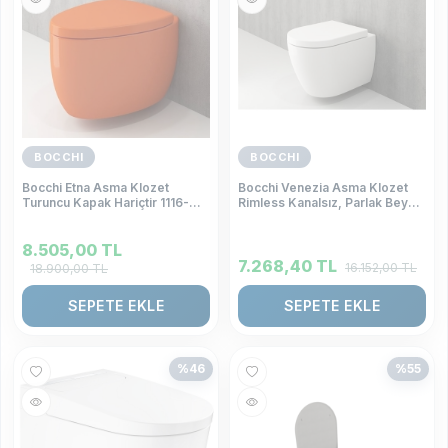
BOCCHI
BOCCHI
Bocchi Etna Asma Klozet
Bocchi Venezia Asma Klozet
Turuncu Kapak Hariçtir 1116-
Rimless Kanalsız, Parlak Beyaz
012-0128
Kapak Hariç 1295-001-0128
8.505,00
TL
7.268,40
TL
16.152,00
TL
18.900,00
TL
SEPETE EKLE
SEPETE EKLE
%
46
%
55