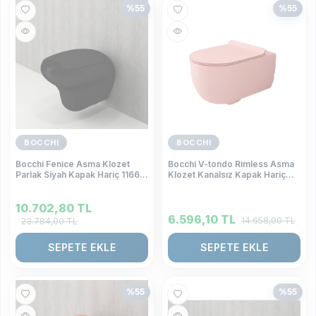
%
55
%
55
BOCCHI
BOCCHI
Bocchi Fenice Asma Klozet
Bocchi V-tondo Rimless Asma
Parlak Siyah Kapak Hariç 1166-
Klozet Kanalsız Kapak Hariç
005-0128
Mat Somon 1416-032-0128
10.702,80
TL
6.596,10
TL
14.658,00
TL
23.784,00
TL
SEPETE EKLE
SEPETE EKLE
%
55
%
55