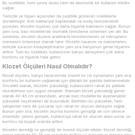
Bu özellikler, hem çevre dostu hem de ekonomik bir kullanım imkânı
sağlar.
Temizlik ve hijyen açısından da çeşitlilik gösteren özelliklerle
donatılmıştır. Anti-bakteriyel kaplamalar ve kolay temizlenebilir
yüzeyler, klozetin kıyasen çok daha hijyenik kalmasını sağlar. Bunun
yanı sıra, bazı modellerde otomatik temizleme sistemleri yer alır. Bu
sistemler, klozetin düzenli aralıklarla temizlenmesini ve mikropların
üremesini önlemeye olanak tanır. Klozetin tasarımı ve malzemeleri,
temizlik sürecini kolaylaştırmanın yanı sıra banyonun genel hijyenini
arttırır. Tüm bu özellikler, kullanıcının banyo deneyimini çok daha
konforlu ve hijyenik hale getirir.
Klozet Ölçüleri Nasıl Olmalıdır?
Klozet ölçüleri, banyo tasarımında önemli bir rol oynamanın yanı sıra
konforlu bir kullanım sağlamak için dikkatli bir şekilde belirlenmelidir.
Öncelikli olarak, klozetin yüksekliği; kullanıcıların rahat bir şekilde
oturabilmesi için uygun olmalıdır. Standart klozet yüksekliği genel
olarak 40-45 cm arasındadır, ancak bazı modellerde ayarlanabilir
yükseklik seçenekleri de bulunabilir. Belirtilen bu yükseklik, hem
yetişkinler hem de çocuklar için rahat bir oturum deneyimi sağlar.
Bunun yanı sıra, klozetin oturma kısmının genişliği de son derece
önemlidir; yeterli genişlik, kullanıcıya rahat bir oturum alanı sunar ve
konforu da büyük oranda arttırır.
Klozetin derinliği ve genişliği de önemli ölçüde etkiler. Klozet derinliği,
genel anlamda 60-75 cm arasında değişir ve banyonun alanına göre