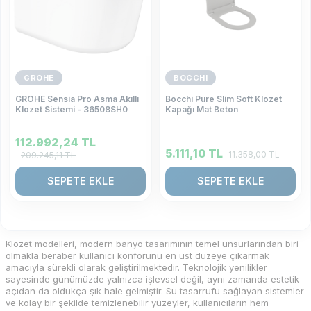
GROHE
BOCCHI
GROHE Sensia Pro Asma Akıllı
Bocchi Pure Slim Soft Klozet
Klozet Sistemi - 36508SH0
Kapağı Mat Beton
112.992,24
TL
5.111,10
TL
11.358,00
TL
209.245,11
TL
SEPETE EKLE
SEPETE EKLE
Klozet modelleri, modern banyo tasarımının temel unsurlarından biri
olmakla beraber kullanıcı konforunu en üst düzeye çıkarmak
amacıyla sürekli olarak geliştirilmektedir. Teknolojik yenilikler
sayesinde günümüzde yalnızca işlevsel değil, aynı zamanda estetik
açıdan da oldukça şık hale gelmiştir. Su tasarrufu sağlayan sistemler
ve kolay bir şekilde temizlenebilir yüzeyler, kullanıcıların hem