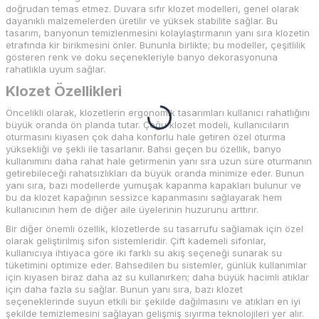
doğrudan temas etmez. Duvara sıfır klozet modelleri, genel olarak
dayanıklı malzemelerden üretilir ve yüksek stabilite sağlar. Bu
tasarım, banyonun temizlenmesini kolaylaştırmanın yanı sıra klozetin
etrafında kir birikmesini önler. Bununla birlikte; bu modeller, çeşitlilik
gösteren renk ve doku seçenekleriyle banyo dekorasyonuna
rahatlıkla uyum sağlar.
Klozet Özellikleri
Öncelikli olarak, klozetlerin ergonomik tasarımları kullanıcı rahatlığını
büyük oranda ön planda tutar. Çoğu klozet modeli, kullanıcıların
oturmasını kıyasen çok daha konforlu hale getiren özel oturma
yüksekliği ve şekli ile tasarlanır. Bahsi geçen bu özellik, banyo
kullanımını daha rahat hale getirmenin yanı sıra uzun süre oturmanın
getirebileceği rahatsızlıkları da büyük oranda minimize eder. Bunun
yanı sıra, bazı modellerde yumuşak kapanma kapakları bulunur ve
bu da klozet kapağının sessizce kapanmasını sağlayarak hem
kullanıcının hem de diğer aile üyelerinin huzurunu arttırır.
Bir diğer önemli özellik, klozetlerde su tasarrufu sağlamak için özel
olarak geliştirilmiş sifon sistemleridir. Çift kademeli sifonlar,
kullanıcıya ihtiyaca göre iki farklı su akış seçeneği sunarak su
tüketimini optimize eder. Bahsedilen bu sistemler, günlük kullanımlar
için kıyasen biraz daha az su kullanırken; daha büyük hacimli atıklar
için daha fazla su sağlar. Bunun yanı sıra, bazı klozet
seçeneklerinde suyun etkili bir şekilde dağılmasını ve atıkları en iyi
şekilde temizlemesini sağlayan gelişmiş sıyırma teknolojileri yer alır.