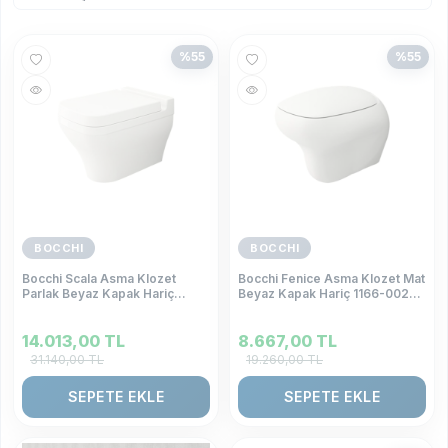
%
55
%
55
BOCCHI
BOCCHI
Bocchi Scala Asma Klozet
Bocchi Fenice Asma Klozet Mat
Parlak Beyaz Kapak Hariç
Beyaz Kapak Hariç 1166-002-
1080-001-0128
0128
14.013,00
TL
8.667,00
TL
31.140,00
TL
19.260,00
TL
SEPETE EKLE
SEPETE EKLE