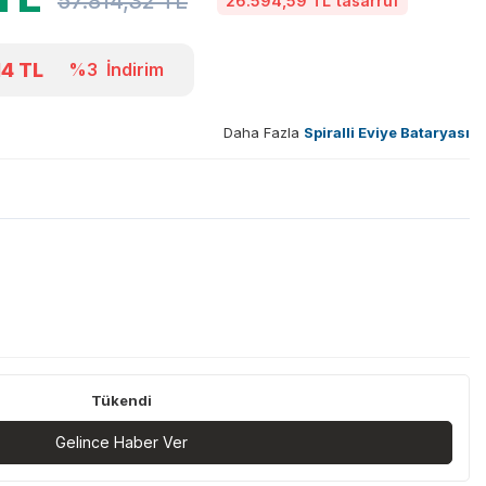
57.814,32
TL
26.594,59 TL
tasarruf
14
TL
%3
İndirim
Daha Fazla
Spiralli Eviye Bataryası
Tükendi
Gelince Haber Ver