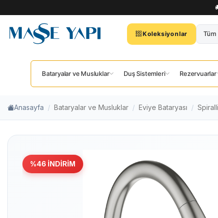
Tüm 
Koleksiyonlar
Bataryalar ve Musluklar
Duş Sistemleri
Rezervuarlar
Anasayfa
Bataryalar ve Musluklar
Eviye Bataryası
Spiral
%
46
İNDIRIM