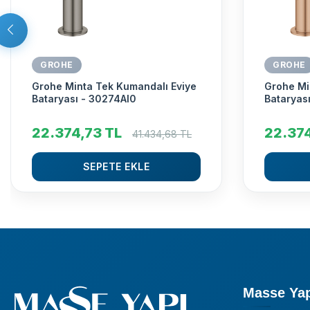
GROHE
GROHE
Grohe Minta Tek Kumandalı Eviye
Grohe Mi
Bataryası - 30274Al0
Bataryas
22.374,73
TL
22.37
41.434,68
TL
SEPETE EKLE
Masse Ya