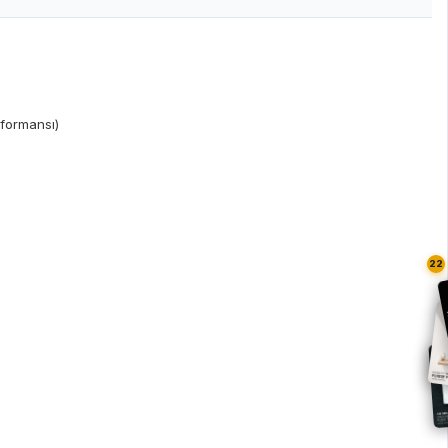
rformansı)
22