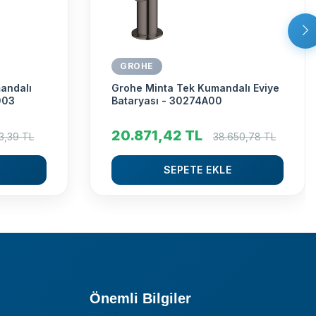
GROHE
andalı
Grohe Minta Tek Kumandalı Eviye
003
Bataryası - 30274A00
20.871,42
TL
3,39
TL
38.650,78
TL
SEPETE EKLE
Önemli Bilgiler