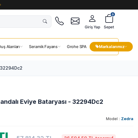
0
Giriş Yap
Sepet
uş Alanları
Seramik Fayans
Grohe SPA
Markalarımız
- 32294Dc2
andalı Eviye Bataryası - 32294Dc2
Model :
Zedra
TL