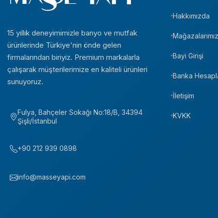
Hakkımızda
15 yıllık deneyimimizle banyo ve mutfak
Mağazalarımı
ürünlerinde Türkiye'nin önde gelen
Bayi Girişi
firmalarından biriyiz. Premium markalarla
çalışarak müşterilerimize en kaliteli ürünleri
Banka Hesapl
sunuyoruz.
İletişim
Fulya, Bahçeler Sokağı No:18/B, 34394
KVKK
Şişli/İstanbul
+90 212 939 0898
info@masseyapi.com