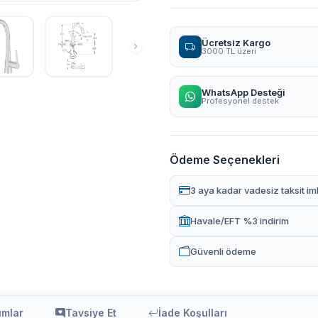
Ücretsiz Kargo
3000 TL üzeri
WhatsApp Desteği
Profesyonel destek
Ödeme Seçenekleri
3 aya kadar vadesiz taksit im
Havale/EFT %3 indirim
Güvenli ödeme
umlar
Tavsiye Et
İade Koşulları