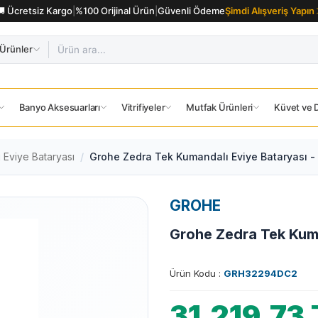
🚚 Ücretsiz Kargo
|
%100 Orijinal Ürün
|
Güvenli Ödeme
Şimdi Alışveriş Yapın
Ürünler
Banyo Aksesuarları
Vitrifiyeler
Mutfak Ürünleri
Küvet ve D
li Eviye Bataryası
Grohe Zedra Tek Kumandalı Eviye Bataryası 
GROHE
Grohe Zedra Tek Kum
Ürün Kodu :
GRH32294DC2
31.219,73