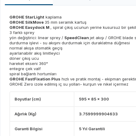
GROHE StarLight
kaplama
GROHE SilkMove
35 mm seramik kartuş
GROHE Easydock M
, spiral çıkış ucunun yerine kusursuz bir şeki
3 farklı sprey
yön değiştirici: linear sprey /
SpeedClean
jet akışı / GROHE blade
durdurma işlevi - su akışını durdurmak için duraklatma düğmesi
normal akışa otomatik geçiş
ayarlanabilir akış limitleyici
döner çıkış ucu
hareket ekseni 360°
entegre çek valf
spiral bağlantı hortumları
GROHE FastFixation Plus
hızlı ve pratik montaj - ekipman gerekt
GROHE Zero izole edilmiş iç su yolları- kurşun ve nikel içermez
Boyutlar (cm)
595 x 85 x 300
Ağırlık (Kg)
3.7599999904633
Garanti Bilgisi
5 Yıl Garantili