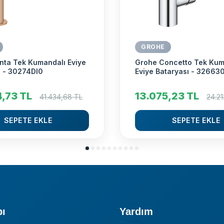
GROHE
nta Tek Kumandalı Eviye
Grohe Concetto Tek Kum
ı - 30274Dl0
Eviye Bataryası - 32663
4,73
TL
13.075,23
TL
41.434,68
TL
24.21
SEPETE EKLE
SEPETE EKLE
pı
Yardım