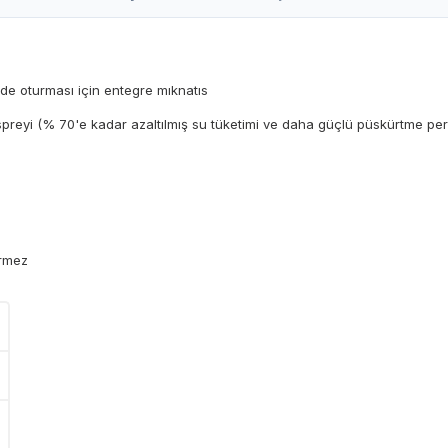
lde oturması için entegre mıknatıs
 spreyi (% 70'e kadar azaltılmış su tüketimi ve daha güçlü püskürtme pe
irmez