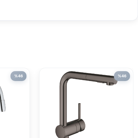
%
46
%
46