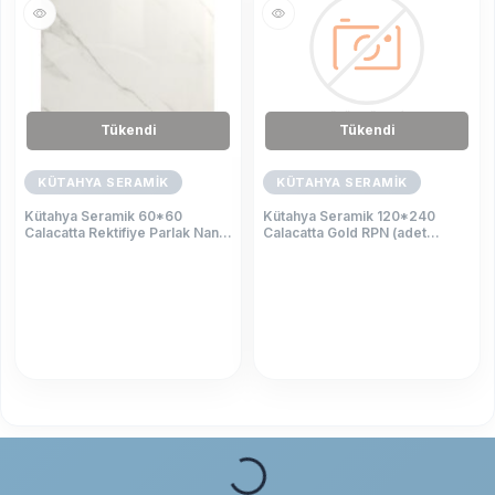
Tükendi
Tükendi
KÜTAHYA SERAMİK
KÜTAHYA SERAMİK
Kütahya Seramik 60*60
Kütahya Seramik 120*240
Calacatta Rektifiye Parlak Nano
Calacatta Gold RPN (adet
(m² fiyatıdır)
fiyatıdır)