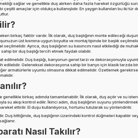
snekliği sağlar ve genellikle duş alırken daha fazla hareket özgürlüğü suna
çeşitli amaçlar için oldukça kullanışlıdır. En yaygın kullanılan bu iki tür
ttur.
lir?
reken birkaç faktör vardır. İlk olarak, duş başlığının monte edileceği duş
uşunuzun üst kısmına uygun boyutta ve montaj tipinde bir başlık seçilmelidi
 seçilmelidir. Ayrıca, duş başlığının su basıncını nasıl etkilediği de mu
e sahip bir duş başlığı tercih etmek faydalı olabilir.
kat edilmelidir. Duş başlığı, banyonun genel tarzı ve dekorasyonuyla uyuml
ih edilebilir. Geleneksel dekorasyona sahip bir banyo için klasik tarzda bir
ğer armatürlerle uyumlu olmasına dikkat edilmelidir. Özetlemek gerekirse, 
malıdır.
anılır?
e genellikle birkaç adımda tamamlanabilir. İlk olarak, duş açılır ve su isten
a su akışı kontrol edilir. İkinci adım, duş başlığının suyunu yönlendirmektir
ket ettirilir. El duşu kullanılıyorsa, hortumu tutularak su yönlendirilir.
 Duş bittiğinde, duş başlığının üzerindeki kontrol düğmeleri kapatılır ve
sağlanır.
ratı Nasıl Takılır?