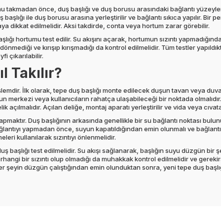
mu takmadan önce, duş başlığı ve duş borusu arasındaki bağlantı yüzeyler
ş başlığı ile duş borusu arasına yerleştirilir ve bağlantı sıkıca yapılır. Bi
ya dikkat edilmelidir. Aksi takdirde, conta veya hortum zarar görebilir.
lığı hortumu test edilir. Su akışını açarak, hortumun sızıntı yapmadığın
önmediği ve kırışıp kırışmadığı da kontrol edilmelidir. Tüm testler yapıld
 çıkarılabilir.
l Takılır?
işlemdir. İlk olarak, tepe duş başlığı monte edilecek duşun tavan veya duv
şun merkezi veya kullanıcıların rahatça ulaşabileceği bir noktada olmalıdır.
çılmalıdır. Açılan deliğe, montaj aparatı yerleştirilir ve vida veya cıvata i
ı yapmaktır. Duş başlığının arkasında genellikle bir su bağlantı noktası bul
ğlantıyı yapmadan önce, suyun kapatıldığından emin olunmalı ve bağlantı s
leri kullanılarak sızıntıyı önlenmelidir.
 başlığı test edilmelidir. Su akışı sağlanarak, başlığın suyu düzgün bir şek
 herhangi bir sızıntı olup olmadığı da muhakkak kontrol edilmelidir ve gerek
er şeyin düzgün çalıştığından emin olunduktan sonra, yeni tepe duş başlığı 