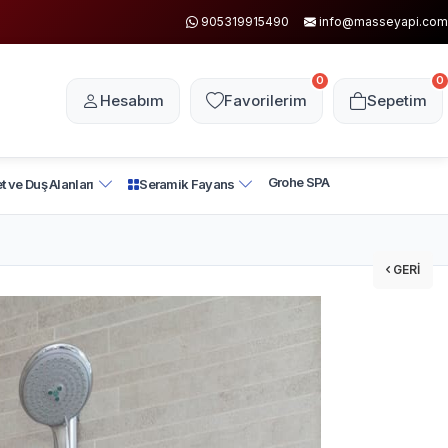
905319915490
info@masseyapi.com
0
0
Hesabım
Favorilerim
Sepetim
Grohe SPA
t ve Duş Alanları
Seramik Fayans
GERI