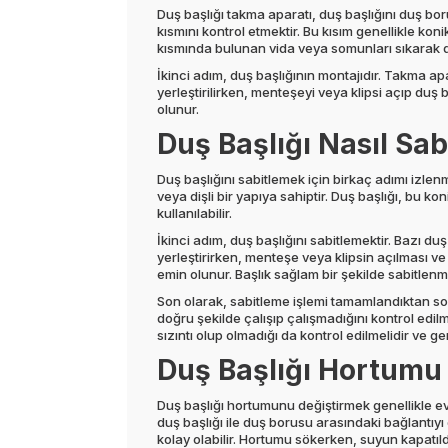
Duş başlığı takma aparatı, duş başlığını duş bor
kısmını kontrol etmektir. Bu kısım genellikle koni
kısmında bulunan vida veya somunları sıkarak da
İkinci adım, duş başlığının montajıdır. Takma apa
yerleştirilirken, menteşeyi veya klipsi açıp duş 
olunur.
Duş Başlığı Nasıl Sab
Duş başlığını sabitlemek için birkaç adımı izlenm
veya dişli bir yapıya sahiptir. Duş başlığı, bu ko
kullanılabilir.
İkinci adım, duş başlığını sabitlemektir. Bazı du
yerleştirirken, menteşe veya klipsin açılması ve
emin olunur. Başlık sağlam bir şekilde sabitlenmi
Son olarak, sabitleme işlemi tamamlandıktan son
doğru şekilde çalışıp çalışmadığını kontrol edil
sızıntı olup olmadığı da kontrol edilmelidir ve
Duş Başlığı Hortumu N
Duş başlığı hortumunu değiştirmek genellikle evd
duş başlığı ile duş borusu arasındaki bağlantıy
kolay olabilir. Hortumu sökerken, suyun kapatıld