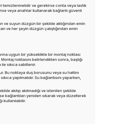
i temizlenmelidir ve gerekirse conta veya lastik
r pense veya anahtar kullanarak bağlantı güvenli
dan ve suyun düzgün bir şekilde aktığından emin
ıktan ve her şeyin düzgün çalıştığından emin
arına uygun bir yükseklikte bir montaj noktası
 Montaj noktasını belirlendikten sonra, başlığı
le sıkıca sabitlenir.
unur. Bu noktaya duş borusunu veya su hattını
ıkıca yapılmalıdır. Su bağlantısını yaparken,
ilde akıtıp akıtmadığı ve istenilen şekilde
irse bağlantıları yeniden sıkarak veya düzelterek
kullanılabilir.