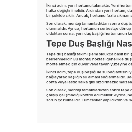
İkinci adım, yeni hortumu takmaktır. Yeni hortu
halka değiştirilmelidir. Ardından yeni hortum, du
bir şekilde sıkılır. Ancak, hortumu fazla sıkmama
Son olarak, montajı tamamladıktan sonra duş baş
olunmalıdır. Ayrıca, hortumun serbestçe dönüp d
olduktan sonra, yeni duş başlığı hortumunun keyfi
Tepe Duş Başlığı Nası
Tepe duş başlığı takım işlemi oldukça basit bir 
belirlenmelidir. Bu montaj noktası genellikle du
monte etmek için duvar veya tavan yüzeyine delik a
İkinci adım, tepe duş başlığı ile su bağlantısın
bağlayarak başlığın su alması sağlanmalıdır. Ba
conta veya lastik halka gibi sızdırmazlık malzeme
Son olarak, montajı tamamladıktan sonra tepe duş
çalışıp çalışmadığı kontrol edilmelidir. Ayrıca,
sorun çözülmelidir. Tüm testler yapıldıktan ve h