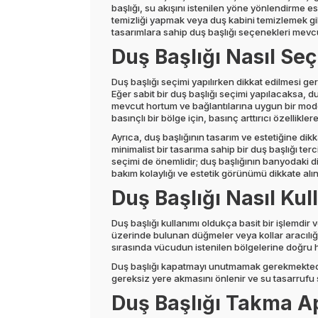
başlığı, su akışını istenilen yöne yönlendirme e
temizliği yapmak veya duş kabini temizlemek gibi 
tasarımlara sahip duş başlığı seçenekleri mevcu
Duş Başlığı Nasıl Seçi
Duş başlığı seçimi yapılırken dikkat edilmesi ge
Eğer sabit bir duş başlığı seçimi yapılacaksa, d
mevcut hortum ve bağlantılarına uygun bir model
basınçlı bir bölge için, basınç arttırıcı özellikler
Ayrıca, duş başlığının tasarım ve estetiğine dik
minimalist bir tasarıma sahip bir duş başlığı terc
seçimi de önemlidir; duş başlığının banyodaki di
bakım kolaylığı ve estetik görünümü dikkate alın
Duş Başlığı Nasıl Kull
Duş başlığı kullanımı oldukça basit bir işlemdir v
üzerinde bulunan düğmeler veya kollar aracılığıyl
sırasında vücudun istenilen bölgelerine doğru hare
Duş başlığı kapatmayı unutmamak gerekmektedir.
gereksiz yere akmasını önlenir ve su tasarrufu 
Duş Başlığı Takma Apa