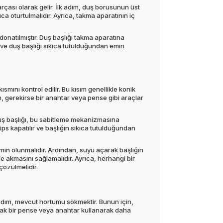
arçası olarak gelir. İlk adım, duş borusunun üst
ıca oturtulmalıdır. Ayrıca, takma aparatının iç
 donatılmıştır. Duş başlığı takma aparatına
ır ve duş başlığı sıkıca tutulduğundan emin
smını kontrol edilir. Bu kısım genellikle konik
ken, gerekirse bir anahtar veya pense gibi araçlar
. Duş başlığı, bu sabitleme mekanizmasına
ips kapatılır ve başlığın sıkıca tutulduğundan
emin olunmalıdır. Ardından, suyu açarak başlığın
de akmasını sağlamalıdır. Ayrıca, herhangi bir
çözülmelidir.
k adım, mevcut hortumu sökmektir. Bunun için,
ancak bir pense veya anahtar kullanarak daha