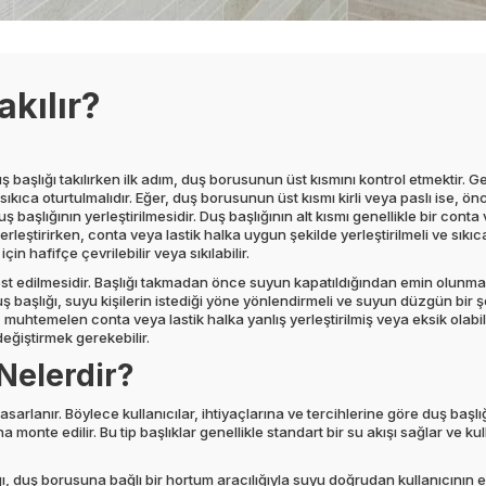
Takılır?
ş başlığı takılırken ilk adım, duş borusunun üst kısmını kontrol etmektir. G
 sıkıca oturtulmalıdır. Eğer, duş borusunun üst kısmı kirli veya paslı ise, ö
duş başlığının yerleştirilmesidir. Duş başlığının alt kısmı genellikle bir conta
yerleştirirken, conta veya lastik halka uygun şekilde yerleştirilmeli ve sıkıc
 hafifçe çevrilebilir veya sıkılabilir.
test edilmesidir. Başlığı takmadan önce suyun kapatıldığından emin olunmal
Duş başlığı, suyu kişilerin istediği yöne yönlendirmeli ve suyun düzgün bir 
, muhtemelen conta veya lastik halka yanlış yerleştirilmiş veya eksik olabil
eğiştirmek gerekebilir.
 Nelerdir?
asarlanır. Böylece kullanıcılar, ihtiyaçlarına ve tercihlerine göre duş başlığı
 monte edilir. Bu tip başlıklar genellikle standart bir su akışı sağlar ve kul
şlığı, duş borusuna bağlı bir hortum aracılığıyla suyu doğrudan kullanıcının el