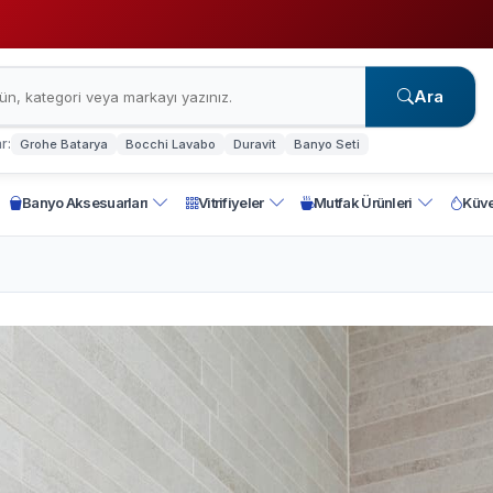
Ara
r:
Grohe Batarya
Bocchi Lavabo
Duravit
Banyo Seti
Banyo Aksesuarları
Vitrifiyeler
Mutfak Ürünleri
Küve