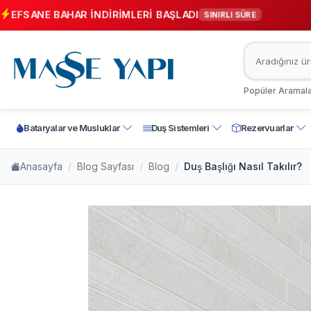
EFSANE BAHAR İNDİRİMLERİ BAŞLADI
SINIRLI SÜRE
Popüler Aramala
Bataryalar ve Musluklar
Duş Sistemleri
Rezervuarlar
Anasayfa
Blog Sayfası
Blog
Duş Başlığı Nasıl Takılır?