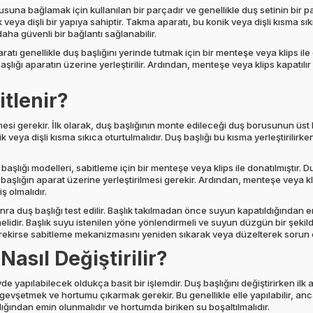
usuna bağlamak için kullanılan bir parçadır ve genellikle duş setinin bir p
k veya dişli bir yapıya sahiptir. Takma aparatı, bu konik veya dişli kısma sık
ha güvenli bir bağlantı sağlanabilir.
ratı genellikle duş başlığını yerinde tutmak için bir menteşe veya klips ile
başlığı aparatın üzerine yerleştirilir. Ardından, menteşe veya klips kapatıl
itlenir?
esi gerekir. İlk olarak, duş başlığının monte edileceği duş borusunun üst kı
nik veya dişli kısma sıkıca oturtulmalıdır. Duş başlığı bu kısma yerleştirilir
ş başlığı modelleri, sabitleme için bir menteşe veya klips ile donatılmıştır
 başlığın aparat üzerine yerleştirilmesi gerekir. Ardından, menteşe veya kl
ş olmalıdır.
ra duş başlığı test edilir. Başlık takılmadan önce suyun kapatıldığından 
melidir. Başlık suyu istenilen yöne yönlendirmeli ve suyun düzgün bir şekil
 gerekirse sabitleme mekanizmasını yeniden sıkarak veya düzelterek sorun 
asıl Değiştirilir?
e yapılabilecek oldukça basit bir işlemdir. Duş başlığını değiştirirken il
ı gevşetmek ve hortumu çıkarmak gerekir. Bu genellikle elle yapılabilir, 
ığından emin olunmalıdır ve hortumda biriken su boşaltılmalıdır.