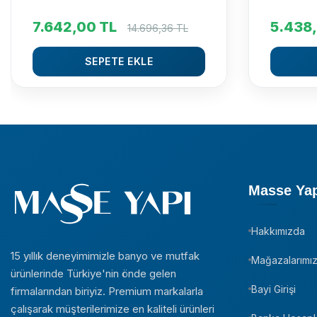
7.642,00
TL
5.438
14.696,36
TL
SEPETE EKLE
Masse Ya
Hakkımızda
15 yıllık deneyimimizle banyo ve mutfak
Mağazalarımı
ürünlerinde Türkiye'nin önde gelen
Bayi Girişi
firmalarından biriyiz. Premium markalarla
çalışarak müşterilerimize en kaliteli ürünleri