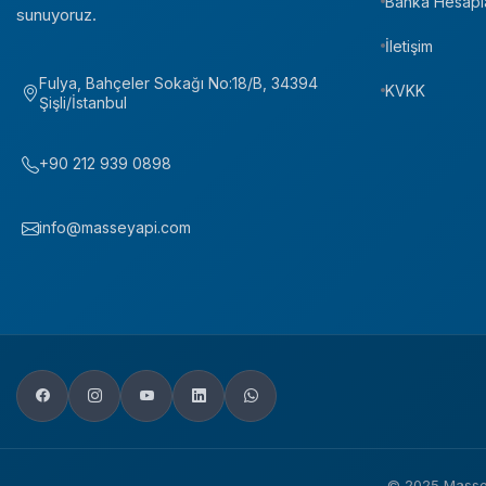
Banka Hesapl
sunuyoruz.
İletişim
Fulya, Bahçeler Sokağı No:18/B, 34394
KVKK
Şişli/İstanbul
+90 212 939 0898
info@masseyapi.com
© 2025 MasseYap