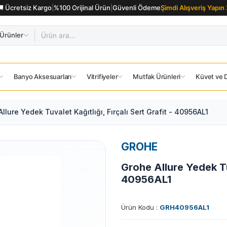
🚚 Ücretsiz Kargo
|
%100 Orijinal Ürün
|
Güvenli Ödeme
Şimdi Alışveriş Yapın
Ürünler
Banyo Aksesuarları
Vitrifiyeler
Mutfak Ürünleri
Küvet ve D
llure Yedek Tuvalet Kağıtlığı, Fırçalı Sert Grafit - 40956AL1
GROHE
Grohe Allure Yedek Tuv
40956AL1
Ürün Kodu :
GRH40956AL1