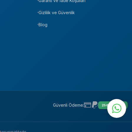
Garanti ve İade Koşulları
Gizlilik ve Güvenlik
Blog
Güvenli Ödeme:
256 BIT SSL
e korunmaktadır.