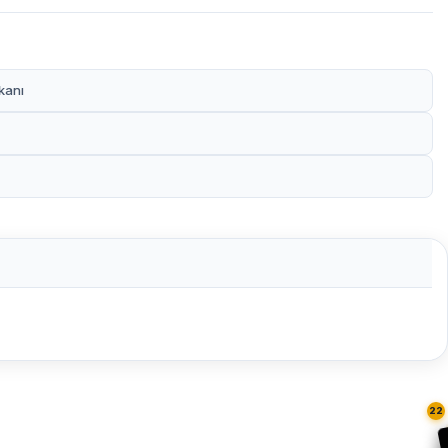
kanı
22