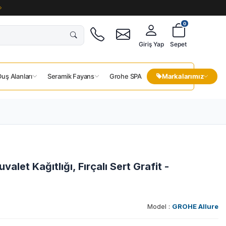
0
Giriş Yap
Sepet
uş Alanları
Seramik Fayans
Grohe SPA
Markalarımız
alet Kağıtlığı, Fırçalı Sert Grafit -
Model :
GROHE Allure