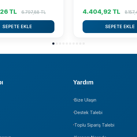
,26
TL
4.404,92
TL
6.797,88
TL
8.157,
SEPETE EKLE
SEPETE EKLE
pı
Yardım
Bize Ulaşın
z
Destek Talebi
Toplu Sipariş Talebi