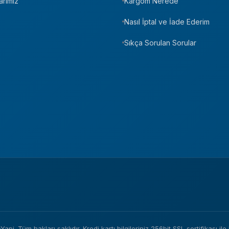
arımız
Kargom Nerede
Nasıl İptal ve İade Ederim
Sıkça Sorulan Sorular
i. Tüm hakları saklıdır. Kredi kartı bilgileriniz 256bit SSL sertifikası il