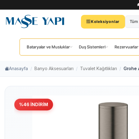
Tüm 
Koleksiyonlar
Bataryalar ve Musluklar
Duş Sistemleri
Rezervuarlar
Anasayfa
Banyo Aksesuarları
Tuvalet Kağıtlıkları
Grohe A
%
46
İNDIRIM