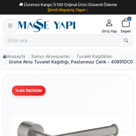
🚚 Ücretsiz Kargo
|
%100 Orijinal Ürün
|
Güvenli Ödeme
Şimdi Alışveriş Yapın
0
Giriş Yap
Sepet
Anasayfa
Banyo Aksesuarları
Tuvalet Kağıtlıkları
Grohe Atrio Tuvalet Kağıtlığı, Paslanmaz Çelik - 40891DC0
%
46
İNDIRIM