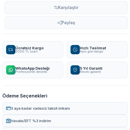
Karşılaştır
Paylaş
Ücretsiz Kargo
Hızlı Teslimat
3000 TL üzeri
Aynı gün kargo
WhatsApp Desteği
5 Yıl Garanti
Profesyonel destek
Resmi garanti
Ödeme Seçenekleri
3 aya kadar vadesiz taksit imkanı
Havale/EFT %3 indirim