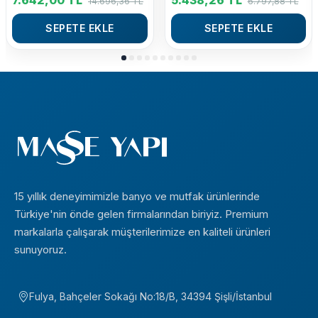
7.642,00
TL
5.438,26
TL
14.696,36
TL
6.797,88
TL
SEPETE EKLE
SEPETE EKLE
15 yıllık deneyimimizle banyo ve mutfak ürünlerinde
Türkiye'nin önde gelen firmalarından biriyiz. Premium
markalarla çalışarak müşterilerimize en kaliteli ürünleri
sunuyoruz.
Fulya, Bahçeler Sokağı No:18/B, 34394 Şişli/İstanbul