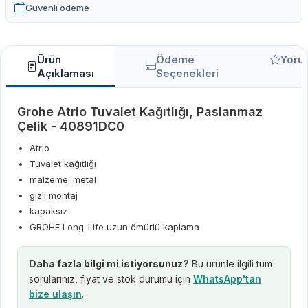
Güvenli ödeme
Ürün
Ödeme
Yoru
Açıklaması
Seçenekleri
Grohe Atrio Tuvalet Kağıtlığı, Paslanmaz
Çelik - 40891DC0
Atrio
Tuvalet kağıtlığı
malzeme: metal
gizli montaj
kapaksız
GROHE Long-Life uzun ömürlü kaplama
Daha fazla bilgi mi istiyorsunuz?
Bu ürünle ilgili tüm
sorularınız, fiyat ve stok durumu için
WhatsApp'tan
bize ulaşın
.