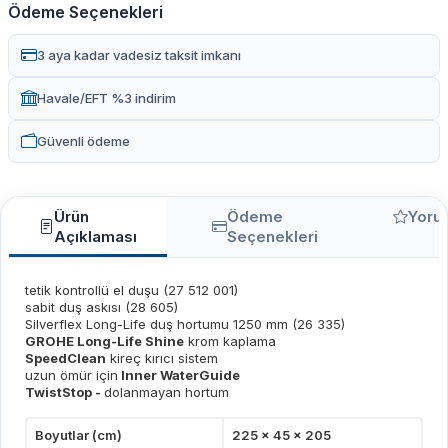
Ödeme Seçenekleri
3 aya kadar vadesiz taksit imkanı
Havale/EFT %3 indirim
Güvenli ödeme
Ürün
Ödeme
Yoru
Açıklaması
Seçenekleri
tetik kontrollü el duşu (27 512 001)
sabit duş askısı (28 605)
Silverflex Long-Life duş hortumu 1250 mm (26 335)
GROHE Long-Life Shine
krom kaplama
SpeedClean
kireç kırıcı sistem
uzun ömür için
Inner WaterGuide
TwistStop -
dolanmayan hortum
Boyutlar (cm)
225 x 45 x 205