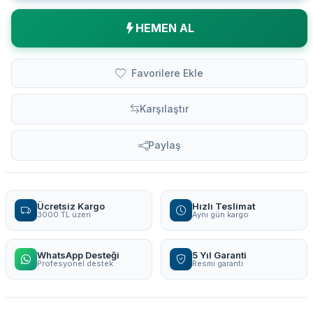
HEMEN AL
Favorilere Ekle
Karşılaştır
Paylaş
Ücretsiz Kargo
Hızlı Teslimat
3000 TL üzeri
Aynı gün kargo
WhatsApp Desteği
5 Yıl Garanti
Profesyonel destek
Resmi garanti