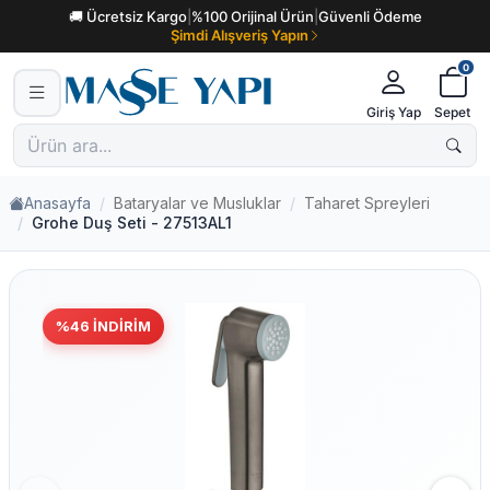
🚚 Ücretsiz Kargo
|
%100 Orijinal Ürün
|
Güvenli Ödeme
Şimdi Alışveriş Yapın
0
Giriş Yap
Sepet
Anasayfa
Bataryalar ve Musluklar
Taharet Spreyleri
Grohe Duş Seti - 27513AL1
%
46
İNDIRIM