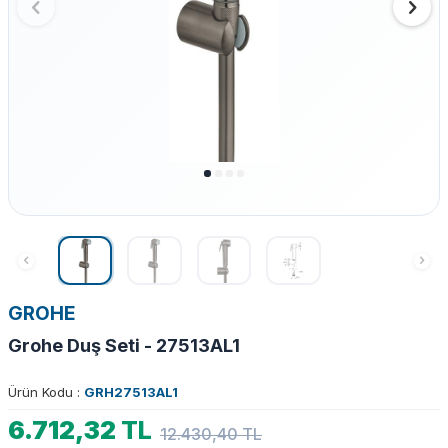
GROHE
Grohe Duş Seti - 27513AL1
Ürün Kodu :
GRH27513AL1
6.712,32
TL
12.430,40
TL