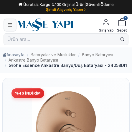
🚚 Ücretsiz Kargo
|
%100 Orijinal Ürün
|
Güvenli Ödeme
Şimdi Alışveriş Yapın
0
Giriş Yap
Sepet
Anasayfa
Bataryalar ve Musluklar
Banyo Bataryası
Ankastre Banyo Bataryası
Grohe Essence Ankastre Banyo/Duş Bataryası - 24058Dl1
%
46
İNDIRIM