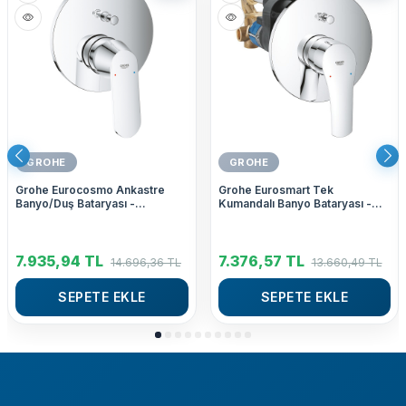
GROHE
GROHE
Grohe Eurocosmo Ankastre
Grohe Eurosmart Tek
Banyo/Duş Bataryası -
Kumandalı Banyo Bataryası -
24045000
33305003
7.935,94
TL
7.376,57
TL
14.696,36
TL
13.660,49
TL
SEPETE EKLE
SEPETE EKLE