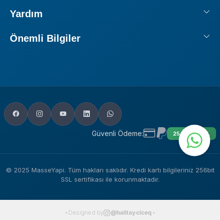
Yardım
Önemli Bilgiler
Güvenli Ödeme:
256 BIT SSL
© 2025 MasseYapi. Tüm hakları saklıdır. Kredi kartı bilgileriniz 256bit
SSL sertifikası ile korunmaktadır.
Designed by
@halitayciceq
✦
✦