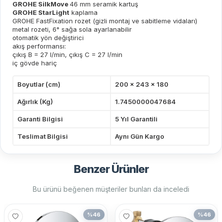
GROHE SilkMove
46 mm seramik kartuş
GROHE StarLight
kaplama
GROHE FastFixation rozet (gizli montaj ve sabitleme vidaları)
metal rozeti, 6° sağa sola ayarlanabilir
otomatik yön değiştirici
akış performansı:
çıkış B = 27 l/min, çıkış C = 27 l/min
iç gövde hariç
Boyutlar (cm)
200 x 243 x 180
Ağırlık (Kg)
1.7450000047684
Garanti Bilgisi
5 Yıl Garantili
Teslimat Bilgisi
Aynı Gün Kargo
Benzer Ürünler
Bu ürünü beğenen müşteriler bunları da inceledi
%
46
%
46