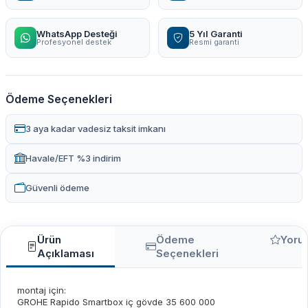
WhatsApp Desteği
5 Yıl Garanti
Profesyonel destek
Resmi garanti
Ödeme Seçenekleri
3 aya kadar vadesiz taksit imkanı
Havale/EFT %3 indirim
Güvenli ödeme
Ürün
Ödeme
Yoru
Açıklaması
Seçenekleri
montaj için:
GROHE Rapido Smartbox iç gövde 35 600 000