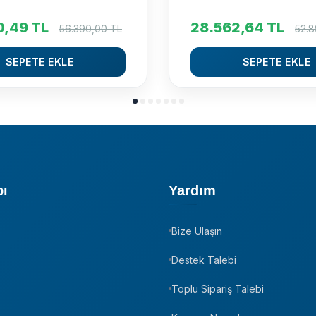
0,49
TL
28.562,64
TL
56.390,00
TL
52.8
SEPETE EKLE
SEPETE EKLE
pı
Yardım
Bize Ulaşın
z
Destek Talebi
Toplu Sipariş Talebi