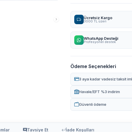
Ücretsiz Kargo
3000 TL üzeri
WhatsApp Desteği
Profesyonel destek
Ödeme Seçenekleri
3 aya kadar vadesiz taksit im
Havale/EFT %3 indirim
Güvenli ödeme
umlar
Tavsiye Et
İade Koşulları