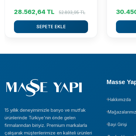
28.562,64
TL
30.45
52.893,95
TL
SEPETE EKLE
Masse Ya
Hakkımızda
15 yıllık deneyimimizle banyo ve mutfak
Mağazalarımı
ürünlerinde Türkiye'nin önde gelen
Bayi Girişi
firmalarından biriyiz. Premium markalarla
çalışarak müşterilerimize en kaliteli ürünleri