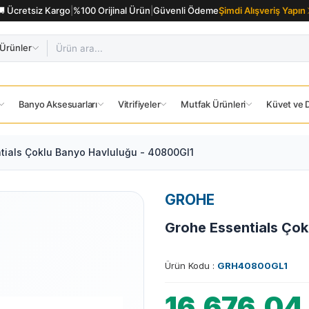
🚚 Ücretsiz Kargo
|
%100 Orijinal Ürün
|
Güvenli Ödeme
Şimdi Alışveriş Yapın
Ürünler
Banyo Aksesuarları
Vitrifiyeler
Mutfak Ürünleri
Küvet ve D
tials Çoklu Banyo Havluluğu - 40800Gl1
GROHE
Grohe Essentials Çok
Ürün Kodu :
GRH40800GL1
16.676,04