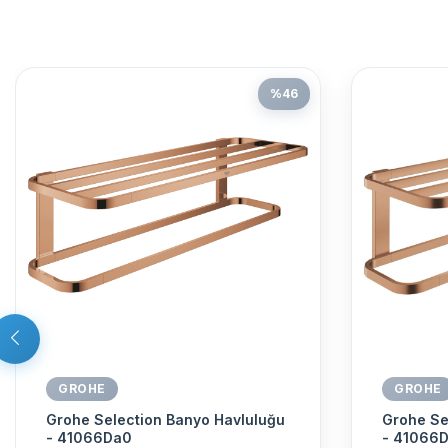
%
46
GROHE
GROHE
Grohe Selection Banyo Havluluğu
Grohe Se
- 41066Da0
- 41066D