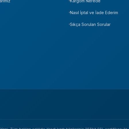
arımız
Kargom Nerede
Nasıl İptal ve İade Ederim
Sıkça Sorulan Sorular
i. Tüm hakları saklıdır. Kredi kartı bilgileriniz 256bit SSL sertifikası il