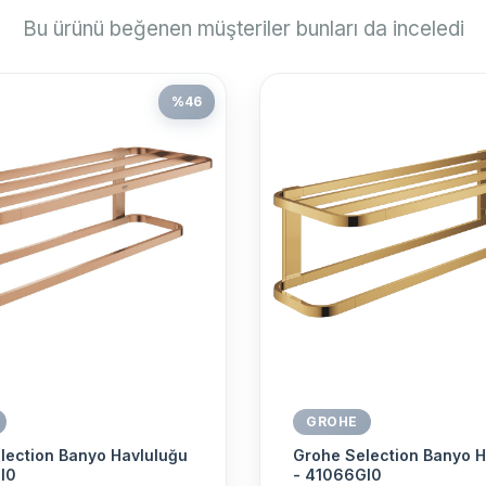
Bu ürünü beğenen müşteriler bunları da inceledi
%
46
GROHE
lection Banyo Havluluğu
Grohe Selection Banyo H
l0
- 41066Gl0