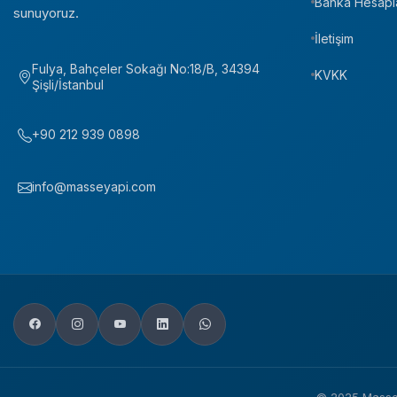
Banka Hesapl
sunuyoruz.
İletişim
Fulya, Bahçeler Sokağı No:18/B, 34394
KVKK
Şişli/İstanbul
+90 212 939 0898
info@masseyapi.com
© 2025 MasseYap