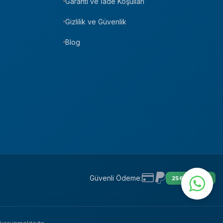
Garanti ve İade Koşulları
Gizlilik ve Güvenlik
Blog
Güvenli Ödeme:
256 BIT SSL
e korunmaktadır.