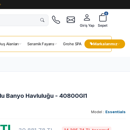
0
Giriş Yap
Sepet
uş Alanları
Seramik Fayans
Grohe SPA
Markalarımız
lu Banyo Havluluğu - 40800Gl1
Model :
Essentials
TL