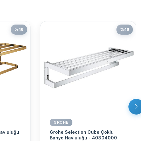
%
46
%
46
GROHE
avluluğu
Grohe Selection Cube Çoklu
Banyo Havluluğu - 40804000