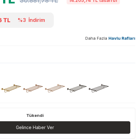
30.881,78
TL
14.205,74 TL
tasarruf
6
TL
%3
İndirim
Daha Fazla
Havlu Rafları
Tükendi
Gelince Haber Ver