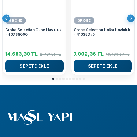
GROHE
GROHE
Grohe Selection Cube Havluluk
Grohe Selection Halka Havluluk
- 40768000
- 41035Da0
14.683,30
TL
7.002,36
TL
27.191,51
TL
13.466,27
TL
SEPETE EKLE
SEPETE EKLE