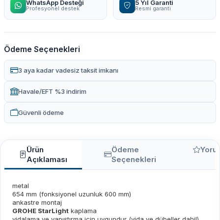
WhatsApp Desteği
5 Yıl Garanti
Profesyonel destek
Resmi garanti
Ödeme Seçenekleri
3 aya kadar vadesiz taksit imkanı
Havale/EFT %3 indirim
Güvenli ödeme
Ürün
Ödeme
Yoru
Açıklaması
Seçenekleri
metal
654 mm (fonksiyonel uzunluk 600 mm)
ankastre montaj
GROHE StarLight
kaplama
vidalama ve yapıştırma için uygundur (vida ve dübeller dahil),