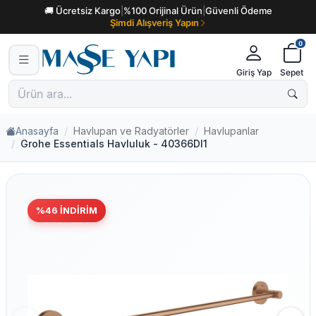
🚚 Ücretsiz Kargo
|
%100 Orijinal Ürün
|
Güvenli Ödeme
Şimdi Alışveriş Yapın
0
Giriş Yap
Sepet
Anasayfa
Havlupan ve Radyatörler
Havlupanlar
Grohe Essentials Havluluk - 40366Dl1
%
46
İNDIRIM