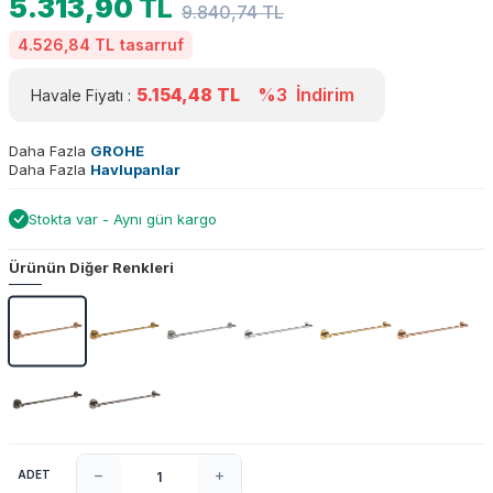
5.313,90
TL
9.840,74
TL
4.526,84 TL
tasarruf
5.154,48
TL
%3
İndirim
Havale Fiyatı :
Daha Fazla
GROHE
Daha Fazla
Havlupanlar
Stokta var - Aynı gün kargo
Ürünün Diğer Renkleri
ADET