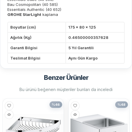
Bau Cosmopolitan (40 585)
Essentials Authentic (40 652)
GROHE StarLight
kaplama
Boyutlar (cm)
175 x 80 x 125
Ağırlık (Kg)
0.46500000357628
Garanti Bilgisi
5 Yıl Garantili
Teslimat Bilgisi
Aynı Gün Kargo
Benzer Ürünler
Bu ürünü beğenen müşteriler bunları da inceledi
%
46
%
48