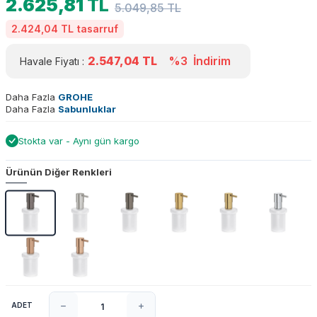
2.625,81
TL
5.049,85
TL
2.424,04 TL
tasarruf
2.547,04
TL
%3
İndirim
Havale Fiyatı :
Daha Fazla
GROHE
Daha Fazla
Sabunluklar
Stokta var - Aynı gün kargo
Ürünün Diğer Renkleri
ADET