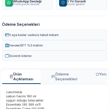
WhatsApp Desteği
5 Yıl Garanti
Profesyonel destek
Resmi garanti
Ödeme Seçenekleri
3 aya kadar vadesiz taksit imkanı
Havale/EFT %3 indirim
Güvenli ödeme
Ürün
Ödeme
Yoru
Açıklaması
Seçenekleri
cam/metal
sabun hacmi 160 ml
uygun olduğu tutacaklar:
Essentials (40 369 xx1)
Essentials Cube (40 508)