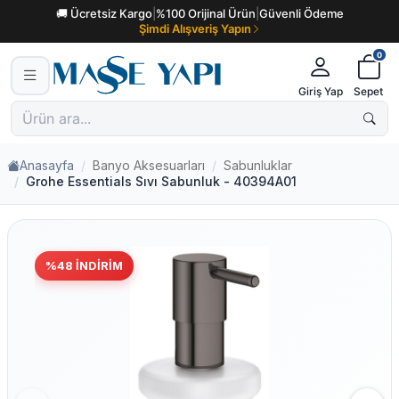
🚚 Ücretsiz Kargo
|
%100 Orijinal Ürün
|
Güvenli Ödeme
Şimdi Alışveriş Yapın
0
Giriş Yap
Sepet
Anasayfa
Banyo Aksesuarları
Sabunluklar
Grohe Essentials Sıvı Sabunluk - 40394A01
%
48
İNDIRIM