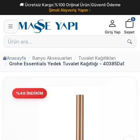
🚚 Ücretsiz Kargo
|
%100 Orijinal Ürün
|
Güvenli Ödeme
Şimdi Alışveriş Yapın
0
Giriş Yap
Sepet
Anasayfa
Banyo Aksesuarları
Tuvalet Kağıtlıkları
Grohe Essentials Yedek Tuvalet Kağıtlığı - 40385Da1
%
46
İNDIRIM