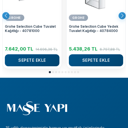
GROHE
GROHE
Grohe Selection Cube Tuvalet
Grohe Selection Cube Yedek
Kağıtlığı - 40781000
Tuvalet Kağıtlığı - 40784000
7.642,00
TL
5.438,26
TL
14.696,36
TL
6.797,88
TL
SEPETE EKLE
SEPETE EKLE
15 yıllık deneyimimizle banyo ve mutfak ürünlerinde