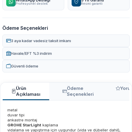
WhatsApp Desteği
5 Yıl Garanti
Profesyonel destek
Resmi garanti
Ödeme Seçenekleri
3 aya kadar vadesiz taksit imkanı
Havale/EFT %3 indirim
Güvenli ödeme
Ürün
Ödeme
Yoru
Açıklaması
Seçenekleri
metal
duvar tipi
ankastre montaj
GROHE StarLight
kaplama
vidalama ve yapıştırma için uygundur (vida ve dübeller dahil),