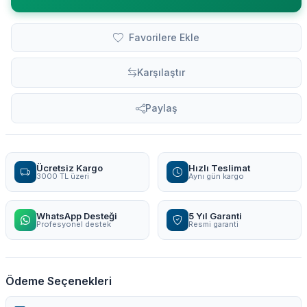
Favorilere Ekle
Karşılaştır
Paylaş
Ücretsiz Kargo
Hızlı Teslimat
3000 TL üzeri
Aynı gün kargo
WhatsApp Desteği
5 Yıl Garanti
Profesyonel destek
Resmi garanti
Ödeme Seçenekleri