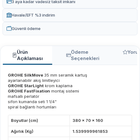
3 aya kadar vadesiz taksit imkanı
Havale/EFT %3 indirim
Güvenli ödeme
Ürün
Ödeme
Yoru
Açıklaması
Seçenekleri
GROHE SilkMove
35 mm seramik kartuş
ayarlanabilir akış limitleyici
GROHE StarLight
krom kaplama
GROHE FastFixation
montaj sistemi
mafsallı perlatör
sifon kumanda seti 1 1/4"
spiral bağlantı hortumları
Boyutlar (cm)
380 x 70 x 160
Ağırlık (Kg)
1.539999961853