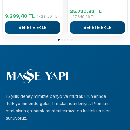
32935001
24160001
25.730,83
TL
9.299,40
TL
17.221,29
TL
47.649,88
TL
SEPETE EKLE
SEPETE EKLE
15 yıllık deneyimimizle banyo ve mutfak ürünlerinde
Türkiye'nin önde gelen firmalarından biriyiz. Premium
markalarla çalışarak müşterilerimize en kaliteli ürünleri
sunuyoruz.