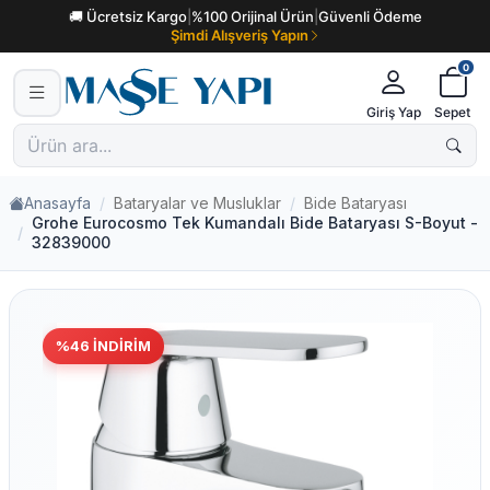
🚚 Ücretsiz Kargo
|
%100 Orijinal Ürün
|
Güvenli Ödeme
Şimdi Alışveriş Yapın
0
Giriş Yap
Sepet
Anasayfa
Bataryalar ve Musluklar
Bide Bataryası
Grohe Eurocosmo Tek Kumandalı Bide Bataryası S-Boyut -
32839000
%
46
İNDIRIM