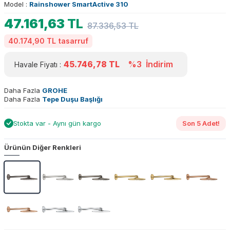
Model :
Rainshower SmartActive 310
47.161,63
TL
87.336,53
TL
40.174,90 TL
tasarruf
45.746,78
TL
%3
İndirim
Havale Fiyatı :
Daha Fazla
GROHE
Daha Fazla
Tepe Duşu Başlığı
Stokta var - Aynı gün kargo
Son 5 Adet!
Ürünün Diğer Renkleri