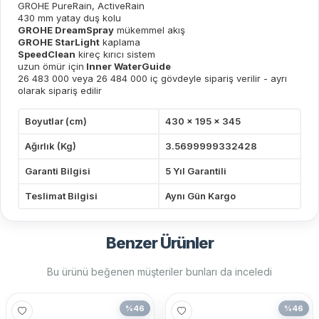
GROHE PureRain, ActiveRain
430 mm yatay duş kolu
GROHE DreamSpray
mükemmel akış
GROHE StarLight
kaplama
SpeedClean
kireç kırıcı sistem
uzun ömür için
Inner WaterGuide
26 483 000 veya 26 484 000 iç gövdeyle sipariş verilir - ayrı
olarak sipariş edilir
Boyutlar (cm)
430 x 195 x 345
Ağırlık (Kg)
3.5699999332428
Garanti Bilgisi
5 Yıl Garantili
Teslimat Bilgisi
Aynı Gün Kargo
Benzer Ürünler
Bu ürünü beğenen müşteriler bunları da inceledi
%
46
%
46