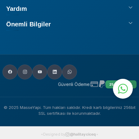
Yardım
Önemli Bilgiler
Güvenli Ödeme:
256 BIT SSL
© 2025 MasseYapi. Tüm hakları saklıdır. Kredi kartı bilgileriniz 256bit
SSL sertifikası ile korunmaktadır.
Designed by
@halitayciceq
✦
✦