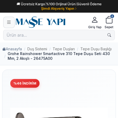
🚚 Ücretsiz Kargo
|
%100 Orijinal Ürün
|
Güvenli Ödeme
Şimdi Alışveriş Yapın
0
Giriş Yap
Sepet
Anasayfa
Duş Sistemi
Tepe Duşları
Tepe Duşu Başlığı
Grohe Rainshower Smartactive 310 Tepe Duşu Seti 430
Mm, 2 Akışlı - 26475A00
%
46
İNDIRIM