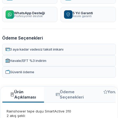
WhatsApp Desteği
5 Yıl Garanti
Profesyonel destek
Resmi garanti
Ödeme Seçenekleri
3 aya kadar vadesiz taksit imkanı
Havale/EFT %3 indirim
Güvenli ödeme
Ürün
Ödeme
Yoru
Açıklaması
Seçenekleri
Rainshower tepe duşu SmartActive 310
2 akış şekli: