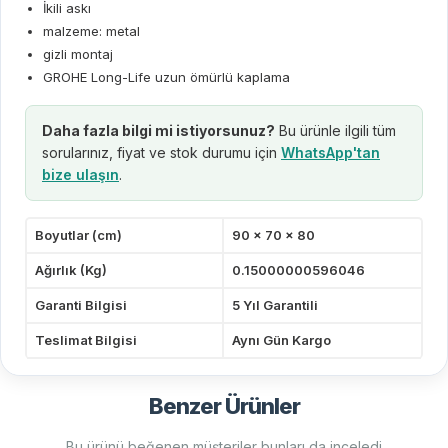
İkili askı
malzeme: metal
gizli montaj
GROHE Long-Life uzun ömürlü kaplama
Daha fazla bilgi mi istiyorsunuz?
Bu ürünle ilgili tüm
sorularınız, fiyat ve stok durumu için
WhatsApp'tan
bize ulaşın
.
Boyutlar (cm)
90 x 70 x 80
Ağırlık (Kg)
0.15000000596046
Garanti Bilgisi
5 Yıl Garantili
Teslimat Bilgisi
Aynı Gün Kargo
Benzer Ürünler
Bu ürünü beğenen müşteriler bunları da inceledi