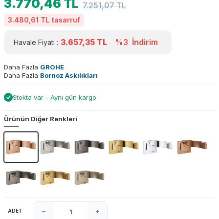
3.770,46
TL
7.251,07
TL
3.480,61 TL
tasarruf
3.657,35
TL
%3
İndirim
Havale Fiyatı :
Daha Fazla
GROHE
Daha Fazla
Bornoz Askılıkları
Stokta var - Aynı gün kargo
Ürünün Diğer Renkleri
ADET