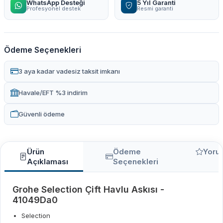
WhatsApp Desteği
5 Yıl Garanti
Profesyonel destek
Resmi garanti
Ödeme Seçenekleri
3 aya kadar vadesiz taksit imkanı
Havale/EFT %3 indirim
Güvenli ödeme
Ürün
Ödeme
Yoru
Açıklaması
Seçenekleri
Grohe Selection Çift Havlu Askısı -
41049Da0
Selection