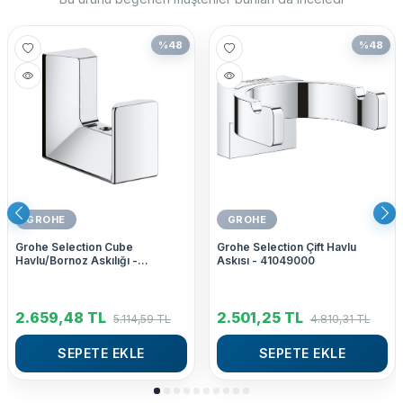
%
48
%
48
GROHE
GROHE
Grohe Selection Cube
Grohe Selection Çift Havlu
Havlu/Bornoz Askılığı -
Askısı - 41049000
40782000
2.659,48
TL
2.501,25
TL
5.114,59
TL
4.810,31
TL
SEPETE EKLE
SEPETE EKLE