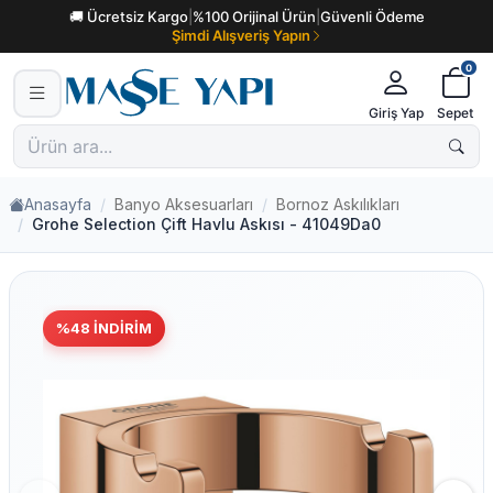
🚚 Ücretsiz Kargo
|
%100 Orijinal Ürün
|
Güvenli Ödeme
Şimdi Alışveriş Yapın
0
Giriş Yap
Sepet
Anasayfa
Banyo Aksesuarları
Bornoz Askılıkları
Grohe Selection Çift Havlu Askısı - 41049Da0
%
48
İNDIRIM