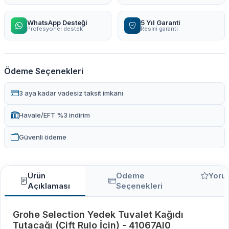
WhatsApp Desteği
5 Yıl Garanti
Profesyonel destek
Resmi garanti
Ödeme Seçenekleri
3 aya kadar vadesiz taksit imkanı
Havale/EFT %3 indirim
Güvenli ödeme
Ürün
Ödeme
Yoru
Açıklaması
Seçenekleri
Grohe Selection Yedek Tuvalet Kağıdı
Tutacağı (Çift Rulo İçin) - 41067Al0