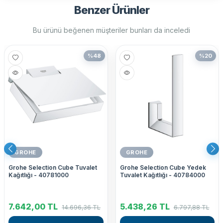
Benzer Ürünler
Bu ürünü beğenen müşteriler bunları da inceledi
%
48
%
20
GROHE
GROHE
Grohe Selection Cube Tuvalet
Grohe Selection Cube Yedek
Kağıtlığı - 40781000
Tuvalet Kağıtlığı - 40784000
7.642,00
TL
5.438,26
TL
14.696,36
TL
6.797,88
TL