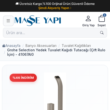
🚚 Ücretsiz Kargo
|
%100 Orijinal Ürün
|
Güvenli Ödeme
Şimdi Alışveriş Yapın
0
Giriş Yap
Sepet
Anasayfa
Banyo Aksesuarları
Tuvalet Kağıtlıkları
Grohe Selection Yedek Tuvalet Kağıdı Tutacağı (Çift Rulo
İçin) - 41067Al0
%
46
İNDIRIM