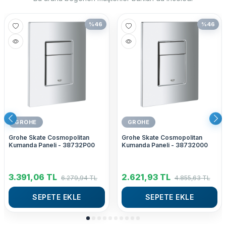
%
46
%
46
GROHE
GROHE
Grohe Skate Cosmopolitan
Grohe Skate Cosmopolitan
Kumanda Paneli - 38732P00
Kumanda Paneli - 38732000
3.391,06
TL
2.621,93
TL
6.279,94
TL
4.855,63
TL
SEPETE EKLE
SEPETE EKLE