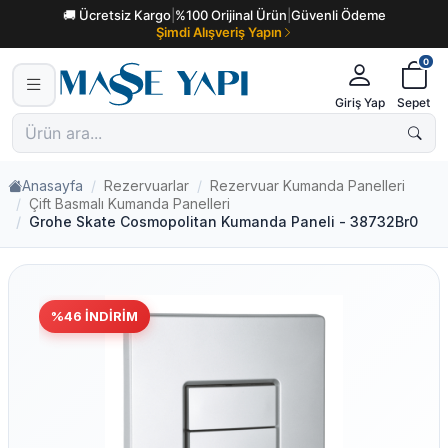
🚚 Ücretsiz Kargo
|
%100 Orijinal Ürün
|
Güvenli Ödeme
Şimdi Alışveriş Yapın
0
Giriş Yap
Sepet
Anasayfa
Rezervuarlar
Rezervuar Kumanda Panelleri
Çift Basmalı Kumanda Panelleri
Grohe Skate Cosmopolitan Kumanda Paneli - 38732Br0
%
46
İNDIRIM