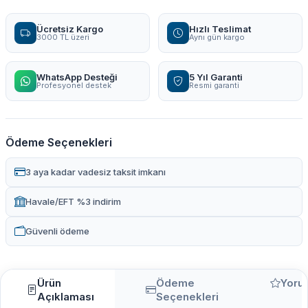
Ücretsiz Kargo
Hızlı Teslimat
3000 TL üzeri
Aynı gün kargo
WhatsApp Desteği
5 Yıl Garanti
Profesyonel destek
Resmi garanti
Ödeme Seçenekleri
3 aya kadar vadesiz taksit imkanı
Havale/EFT %3 indirim
Güvenli ödeme
Ürün
Ödeme
Yoru
Açıklaması
Seçenekleri