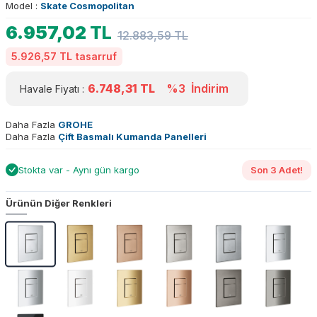
Model :
Skate Cosmopolitan
6.957,02
TL
12.883,59
TL
5.926,57 TL
tasarruf
6.748,31
TL
%3
İndirim
Havale Fiyatı :
Daha Fazla
GROHE
Daha Fazla
Çift Basmalı Kumanda Panelleri
Stokta var - Aynı gün kargo
Son 3 Adet!
Ürünün Diğer Renkleri