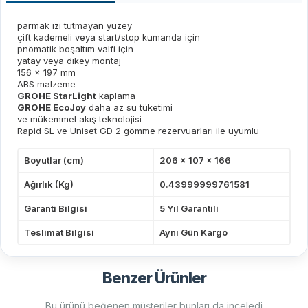
parmak izi tutmayan yüzey
çift kademeli veya start/stop kumanda için
pnömatik boşaltım valfi için
yatay veya dikey montaj
156 x 197 mm
ABS malzeme
GROHE StarLight
kaplama
GROHE EcoJoy
daha az su tüketimi
ve mükemmel akış teknolojisi
Rapid SL ve Uniset GD 2 gömme rezervuarları ile uyumlu
Boyutlar (cm)
206 x 107 x 166
Ağırlık (Kg)
0.43999999761581
Garanti Bilgisi
5 Yıl Garantili
Teslimat Bilgisi
Aynı Gün Kargo
Benzer Ürünler
Bu ürünü beğenen müşteriler bunları da inceledi