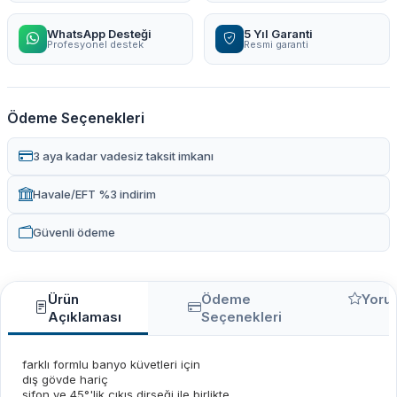
WhatsApp Desteği
5 Yıl Garanti
Profesyonel destek
Resmi garanti
Ödeme Seçenekleri
3 aya kadar vadesiz taksit imkanı
Havale/EFT %3 indirim
Güvenli ödeme
Ürün
Ödeme
Yoru
Açıklaması
Seçenekleri
farklı formlu banyo küvetleri için
dış gövde hariç
sifon ve 45°'lik çıkış dirseği ile birlikte