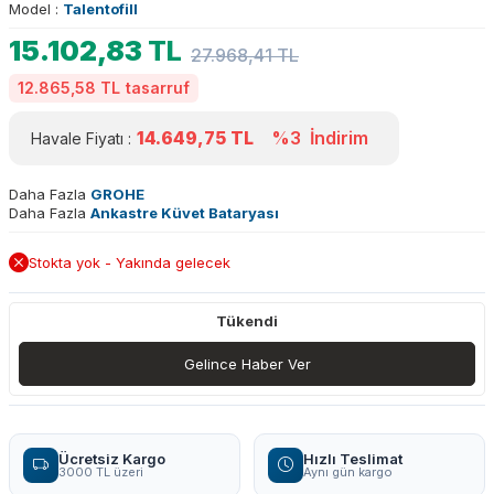
Model :
Talentofill
15.102,83
TL
27.968,41
TL
12.865,58 TL
tasarruf
14.649,75
TL
%3
İndirim
Havale Fiyatı :
Daha Fazla
GROHE
Daha Fazla
Ankastre Küvet Bataryası
Stokta yok - Yakında gelecek
Tükendi
Gelince Haber Ver
Ücretsiz Kargo
Hızlı Teslimat
3000 TL üzeri
Aynı gün kargo