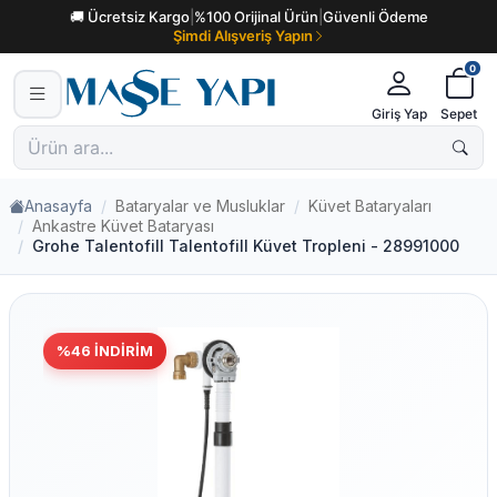
🚚 Ücretsiz Kargo
|
%100 Orijinal Ürün
|
Güvenli Ödeme
Şimdi Alışveriş Yapın
0
Giriş Yap
Sepet
Anasayfa
Bataryalar ve Musluklar
Küvet Bataryaları
Ankastre Küvet Bataryası
Grohe Talentofill Talentofill Küvet Tropleni - 28991000
%
46
İNDIRIM