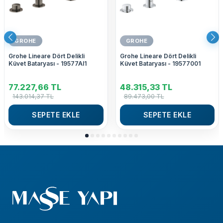
GROHE
GROHE
Grohe Lineare Dört Delikli
Grohe Lineare Dört Delikli
Küvet Bataryası - 19577Al1
Küvet Bataryası - 19577001
77.227,66
TL
48.315,33
TL
143.014,37
TL
89.473,00
TL
SEPETE EKLE
SEPETE EKLE