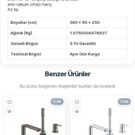
anti-vakum cihazı hariç
A2 tip
Boyutlar (cm)
565 x 90 x 250
Ağırlık (Kg)
1.0750000476837
Garanti Bilgisi
5 Yıl Garantili
Teslimat Bilgisi
Aynı Gün Kargo
Benzer Ürünler
Bu ürünü beğenen müşteriler bunları da inceledi
%
46
%
46