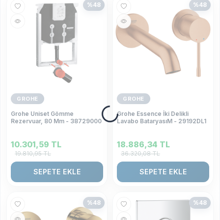
%
48
%
48
GROHE
GROHE
Grohe Uniset Gömme
Grohe Essence İki Delikli
Rezervuar, 80 Mm - 38729000
Lavabo BataryasıM - 29192DL1
10.301,59
TL
18.886,34
TL
19.810,95
TL
36.320,08
TL
SEPETE EKLE
SEPETE EKLE
%
48
%
48