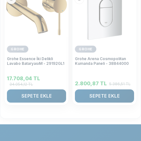
GROHE
GROHE
Grohe Essence İki Delikli
Grohe Arena Cosmopolitan
Lavabo BataryasıM - 29192GL1
Kumanda Paneli - 38844000
17.708,04
TL
2.800,87
TL
5.386,51
TL
34.054,12
TL
SEPETE EKLE
SEPETE EKLE