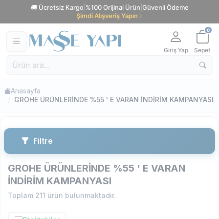
🚚 Ücretsiz Kargo
|
%100 Orijinal Ürün
|
Güvenli Ödeme
Şimdi Alışveriş Yapın
0
Giriş Yap
Sepet
Anasayfa
GROHE ÜRÜNLERİNDE %55 ' E VARAN İNDİRİM KAMPANYASI
Filtre
GROHE ÜRÜNLERİNDE %55 ' E VARAN
İNDİRİM KAMPANYASI
Toplam
211
ürün bulunmaktadır.