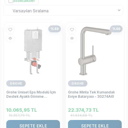
Stoktakiler
%
48
%
46
GROHE
GROHE
Grohe Uniset Eps Modulü İçin
Grohe Minta Tek Kumandalı
Destek Ayaklı Gömme
Eviye Bataryası - 30274Al0
Rezervuar - 38642001
10.065,95
TL
22.374,73
TL
19.357,76
TL
41.434,68
TL
SEPETE EKLE
SEPETE EKLE