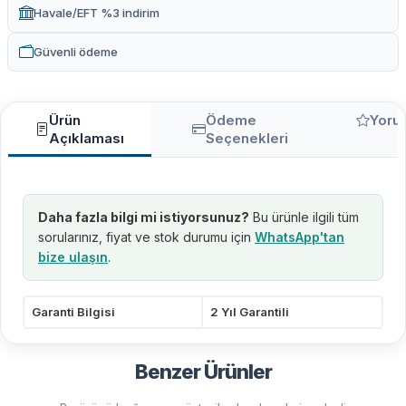
Havale/EFT %3 indirim
Güvenli ödeme
Ürün
Ödeme
Yoru
Açıklaması
Seçenekleri
Daha fazla bilgi mi istiyorsunuz?
Bu ürünle ilgili tüm
sorularınız, fiyat ve stok durumu için
WhatsApp'tan
bize ulaşın
.
Garanti Bilgisi
2 Yıl Garantili
Benzer Ürünler