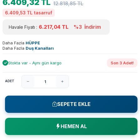
6.409,32
TL
12.818,85
TL
6.409,53 TL
tasarruf
6.217,04
TL
%3
İndirim
Havale Fiyatı :
Daha Fazla
HÜPPE
Daha Fazla
Duş Kanalları
Stokta var - Aynı gün kargo
Son 3 Adet!
ADET
SEPETE EKLE
HEMEN AL