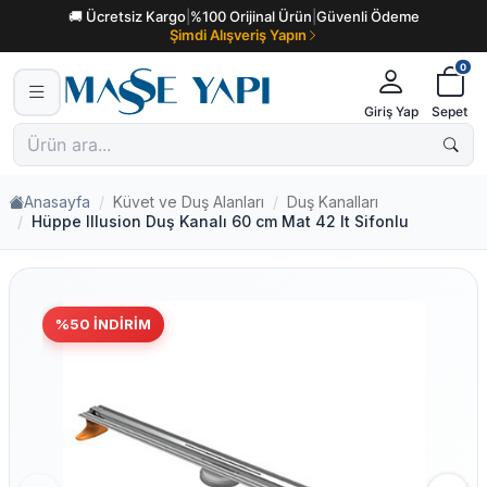
🚚 Ücretsiz Kargo
|
%100 Orijinal Ürün
|
Güvenli Ödeme
Şimdi Alışveriş Yapın
0
Giriş Yap
Sepet
Anasayfa
Küvet ve Duş Alanları
Duş Kanalları
Hüppe Illusion Duş Kanalı 60 cm Mat 42 lt Sifonlu
%
50
İNDIRIM