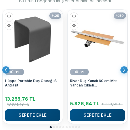
Bu ürünü beğenen müşteriler bunları da inceledi
%
25
%
50
HÜPPE
HÜPPE
Hüppe Portable Duş Oturağı S
River Duş Kanalı 60 cm Mat
Antrasit
Yandan Çıkışlı
47H0036000000001
13.255,76
TL
5.826,64
TL
11.653,50
TL
17.674,48
TL
SEPETE EKLE
SEPETE EKLE