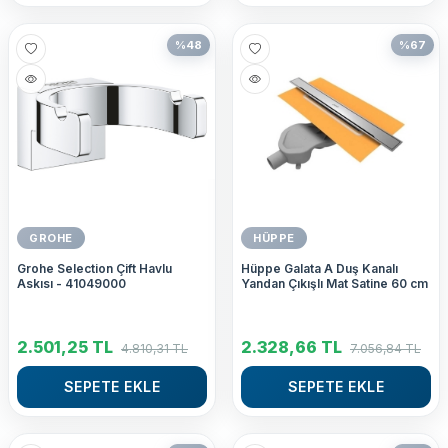
%
48
%
67
GROHE
HÜPPE
Grohe Selection Çift Havlu
Hüppe Galata A Duş Kanalı
Askısı - 41049000
Yandan Çıkışlı Mat Satine 60 cm
2.501,25
TL
2.328,66
TL
4.810,31
TL
7.056,84
TL
SEPETE EKLE
SEPETE EKLE