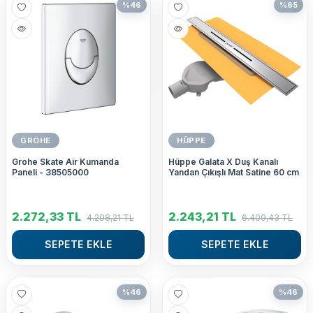
%
46
%
65
GROHE
HÜPPE
Grohe Skate Air Kumanda
Hüppe Galata X Duş Kanalı
Paneli - 38505000
Yandan Çıkışlı Mat Satine 60 cm
2.272,33
TL
2.243,21
TL
4.208,21
TL
6.409,43
TL
SEPETE EKLE
SEPETE EKLE
%
46
%
46