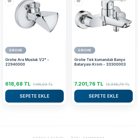
GROHE
GROHE
Grohe Ara Musluk 1/2" -
Grohe Tek kumandalı Banyo
22940000
Bataryası Krom - 33300003
618,68
TL
7.201,76
TL
1.145,93
TL
13.336,79
TL
SEPETE EKLE
SEPETE EKLE