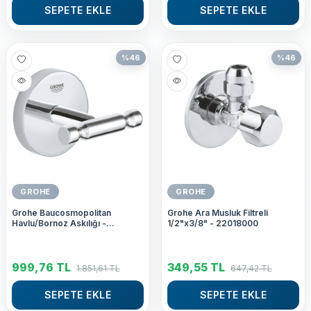
SEPETE EKLE
SEPETE EKLE
%
46
%
46
GROHE
GROHE
Grohe Baucosmopolitan
Grohe Ara Musluk Filtreli
Havlu/Bornoz Askılığı -
1/2"x3/8" - 22018000
40461001
999,76
TL
349,55
TL
1.851,61
TL
647,42
TL
SEPETE EKLE
SEPETE EKLE