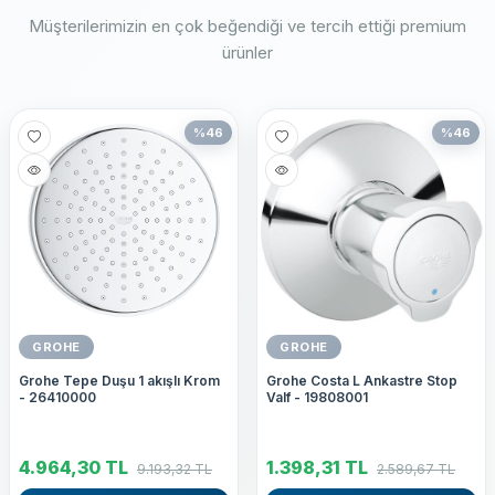
Müşterilerimizin en çok beğendiği ve tercih ettiği premium
ürünler
%
46
%
46
GROHE
GROHE
Grohe Tepe Duşu 1 akışlı Krom
Grohe Costa L Ankastre Stop
- 26410000
Valf - 19808001
4.964,30
TL
1.398,31
TL
9.193,32
TL
2.589,67
TL