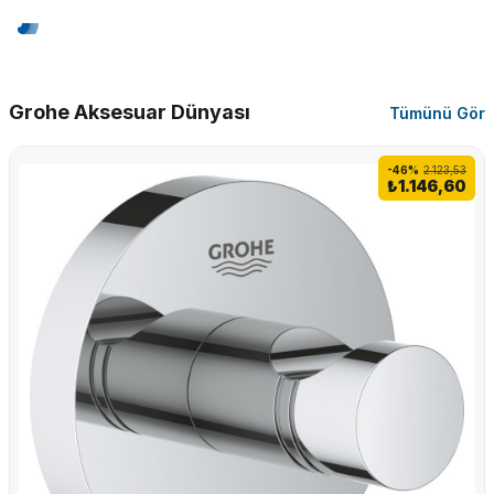
Grohe Aksesuar Dünyası
Tümünü Gör
-46%
2.123,53
₺1.146,60