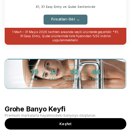
X1, X1 Easy Entry ve Qube Serilerinde
Fırsatları Gör →
1 Mart – 31 Mayıs 2026 tarihleri arasında seçili ürünlerde geçerlidir. *X1,
X1 Easy Entry, Qube ürünlerinde liste fiyatından %50 indirim
uygulanmaktadır.
19
21
42
42
:
:
:
GÜN
SAAT
DAKIKA
SANIYE
Grohe Banyo Keyfi
Premium markalarla hayalinizdeki banyoyu oluşturun.
Keşfet