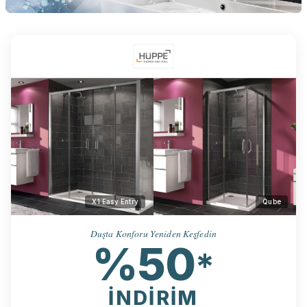
X1 Easy Entry
Qube
Duşta Konforu Yeniden Keşfedin
%50
*
İNDİRİM