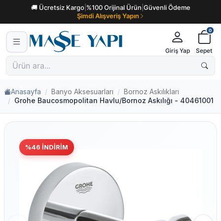
🚚 Ücretsiz Kargo
|
%100 Orijinal Ürün
|
Güvenli Ödeme
Şimdi Alışveriş Yapın
0
Giriş Yap
Sepet
Anasayfa
Banyo Aksesuarları
Bornoz Askılıkları
Grohe Baucosmopolitan Havlu/Bornoz Askılığı - 40461001
%
46
İNDIRIM