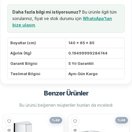
Daha fazla bilgi mi istiyorsunuz?
Bu ürünle ilgili tüm
sorularınız, fiyat ve stok durumu için
WhatsApp'tan
bize ulaşın
.
Boyutlar (cm)
140 x 65 x 85
Ağırlık (Kg)
0.19499999284744
Garanti Bilgisi
5 Yıl Garantili
Teslimat Bilgisi
Aynı Gün Kargo
Benzer Ürünler
Bu ürünü beğenen müşteriler bunları da inceledi
%
48
%
48