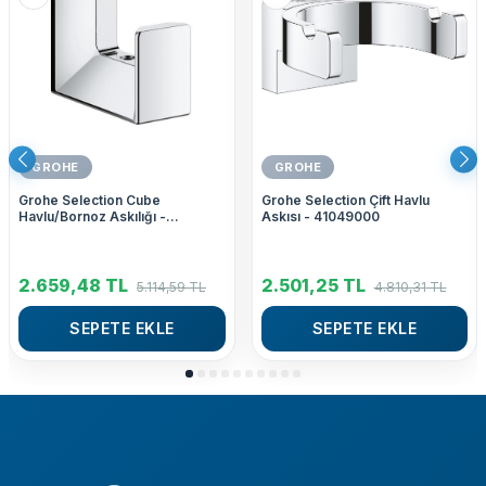
GROHE
GROHE
Grohe Selection Cube
Grohe Selection Çift Havlu
Havlu/Bornoz Askılığı -
Askısı - 41049000
40782000
2.659,48
TL
2.501,25
TL
5.114,59
TL
4.810,31
TL
SEPETE EKLE
SEPETE EKLE