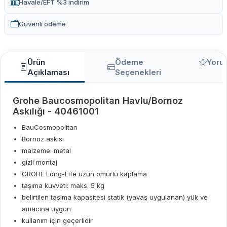
Havale/EFT %3 indirim
Güvenli ödeme
Ürün
Ödeme
Yoru
Açıklaması
Seçenekleri
Grohe Baucosmopolitan Havlu/Bornoz
Askılığı - 40461001
BauCosmopolitan
Bornoz askısı
malzeme: metal
gizli montaj
GROHE Long-Life uzun ömürlü kaplama
taşıma kuvveti: maks. 5 kg
belirtilen taşıma kapasitesi statik (yavaş uygulanan) yük ve
amacına uygun
kullanım için geçerlidir